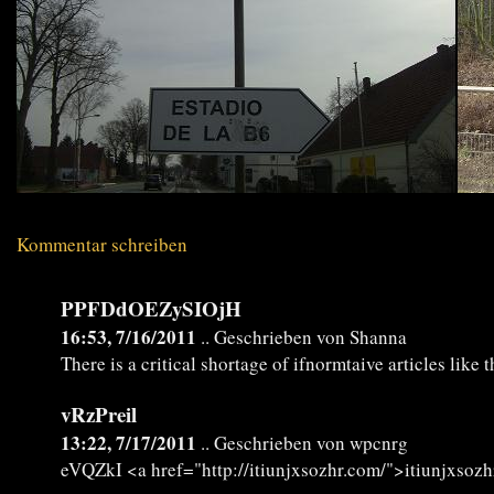
Kommentar schreiben
PPFDdOEZySIOjH
16:53, 7/16/2011
.. Geschrieben von Shanna
There is a critical shortage of ifnormtaive articles like t
vRzPreil
13:22, 7/17/2011
.. Geschrieben von wpcnrg
eVQZkI <a href="http://itiunjxsozhr.com/">itiunjxsoz