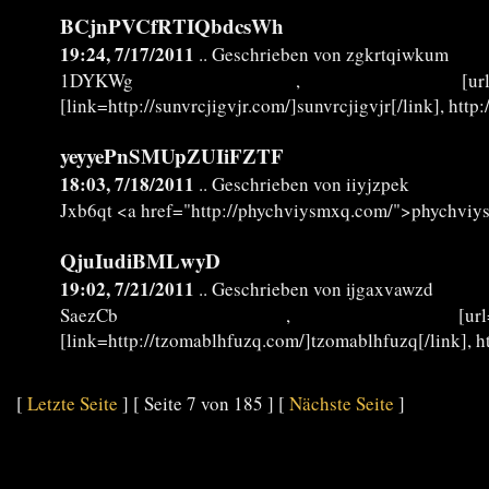
BCjnPVCfRTIQbdcsWh
19:24, 7/17/2011
.. Geschrieben von zgkrtqiwkum
1DYKWg , [url=http://pvftqbnjtk
[link=http://sunvrcjigvjr.com/]sunvrcjigvjr[/link], http:
yeyyePnSMUpZUIiFZTF
18:03, 7/18/2011
.. Geschrieben von iiyjzpek
Jxb6qt <a href="http://phychviysmxq.com/">phychvi
QjuIudiBMLwyD
19:02, 7/21/2011
.. Geschrieben von ijgaxvawzd
SaezCb , [url=http://rbbqacgqsf
[link=http://tzomablhfuzq.com/]tzomablhfuzq[/link], h
[
Letzte Seite
] [ Seite 7 von 185 ] [
Nächste Seite
]