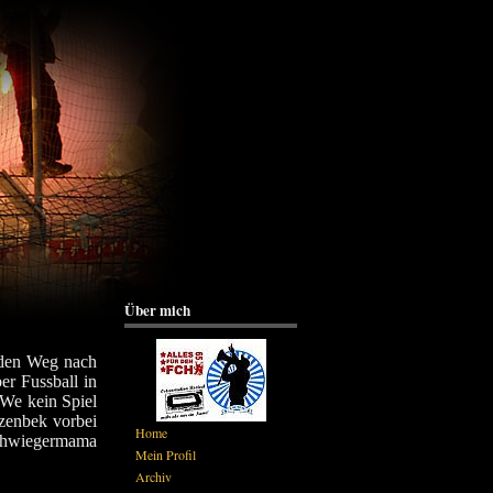
Über mich
 den Weg nach
r Fussball in
 We kein Spiel
rzenbek vorbei
Home
 Schwiegermama
Mein Profil
Archiv