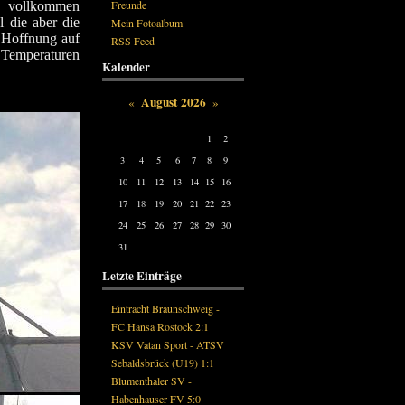
Freunde
ub vollkommen
 die aber die
Mein Fotoalbum
e Hoffnung auf
RSS Feed
n Temperaturen
Kalender
August 2026
«
»
Mon
Tue
Wed
Thu
Fri
Sat
Sun
1
2
3
4
5
6
7
8
9
10
11
12
13
14
15
16
17
18
19
20
21
22
23
24
25
26
27
28
29
30
31
Letzte Einträge
Eintracht Braunschweig -
FC Hansa Rostock 2:1
KSV Vatan Sport - ATSV
Sebaldsbrück (U19) 1:1
Blumenthaler SV -
Habenhauser FV 5:0