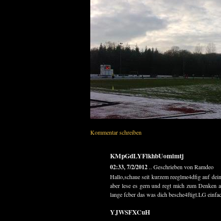
Kommentar schreiben
KMpGdLYFlkhbUomimtj
02:33, 7/2/2012
.. Geschrieben von Ramdeo
Hallo,schaue seit kurzem reeglme4dfig auf dein
aber lese es gern und regt mich zum Denken a
lange fcber das was dich besche4ftigt.LG einfa
YJWSFXCuH