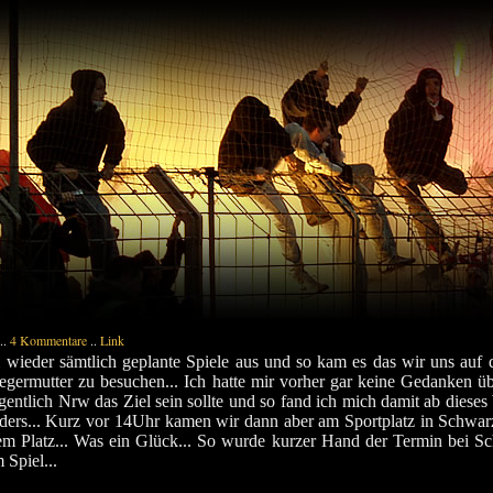
..
4 Kommentare
..
Link
wieder sämtlich geplante Spiele aus und so kam es das wir uns auf
rmutter zu besuchen... Ich hatte mir vorher gar keine Gedanken übe
tlich Nrw das Ziel sein sollte und so fand ich mich damit ab dieses
anders... Kurz vor 14Uhr kamen wir dann aber am Sportplatz in Schwa
esem Platz... Was ein Glück... So wurde kurzer Hand der Termin bei
 Spiel...