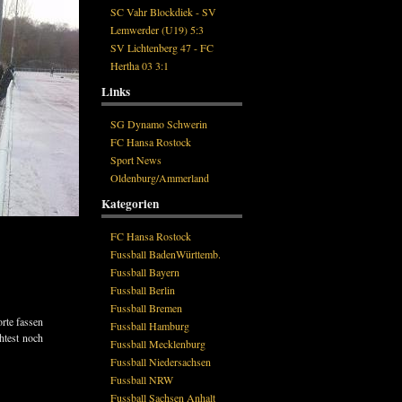
SC Vahr Blockdiek - SV
Lemwerder (U19) 5:3
SV Lichtenberg 47 - FC
Hertha 03 3:1
Links
SG Dynamo Schwerin
FC Hansa Rostock
Sport News
Oldenburg/Ammerland
Kategorien
FC Hansa Rostock
Fussball BadenWürttemb.
Fussball Bayern
Fussball Berlin
Fussball Bremen
rte fassen
Fussball Hamburg
htest noch
Fussball Mecklenburg
Fussball Niedersachsen
Fussball NRW
Fussball Sachsen Anhalt