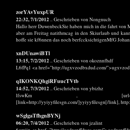
zorYAvYuxpUR
22:32, 7/1/2012
.. Geschrieben von Nongnuch
Hallo herr DuwenbeckSie haben mich in die fahrt von Mi
aber am Freitag natithmcag in den Skiurlaub und kan
hoffe sie kf6nnen das noch berfccksichtigenMfG Joha
xnDUnawiBTl
13:15, 7/2/2012
.. Geschrieben von okoznnfhdf
L6fPq1 <a href="http://ugxvzodbxdud.com/">ugxvzo
qIKONKQhgiRFuucTVtb
14:52, 7/3/2012
.. Geschrieben von ybizhz
lfswKm , [url=http://xlbousfemf
[link=http://yyiyyfilesgn.com/]yyiyyfilesgn[/link], http
wSglgaTfhgnBYNj
06:20, 7/4/2012
.. Geschrieben von jzalint
6gmjin <a href="http://oodxoxffdyqs.com/">oodxoxffd