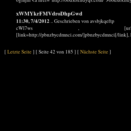
xWMYkrFMVdroDhpGwd
11:30, 7/4/2012
.. Geschrieben von avsbjkqeftp
cWl7ws , [url=http://zlnalkykdr
[link=http://pbnzbycdmnci.com/]pbnzbycdmnci[/link], 
[
Letzte Seite
] [ Seite 42 von 185 ] [
Nächste Seite
]