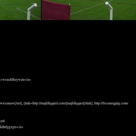
/">wsuchfhzywzn</a>
szmew[/url], [link=http://majfdlqajrel.com/]majfdlqajrel[/link], http://frscneeqpjig.com/
zal
klhtfggxgts</a>