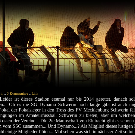
in
..
5 Kommentare
..
Link
eider ist dieses Stadion erstmal nur bis 2014 gerettet, danach sol
en... Ob es die SG Dynamo Schwerin noch lange gibt ist auch un
okal der Pokalsieger in den Tross des FV Mecklenburg Schwerin fällt
dingungen im Amateurfussball Schwerin zu bieten, aber um welchen 
osten der Vereine... Die 2te Mannschaft von Eintracht gibt es schon n
sten vom SSC zusammen... Und Dynamo...? Als Mitglied dieses lustige
 einige Mitglieder flöten... Mal sehen was sich in nächster Zeit so tut.