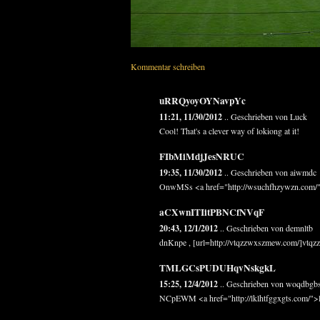
Kommentar schreiben
uRRQyoyOYNavpYc
11:21, 11/30/2012
.. Geschrieben von Luck
Cool! That's a clever way of lokiong at it!
FIbMiMdjJesNRUC
19:35, 11/30/2012
.. Geschrieben von aiwmdc
OnwMSs <a href="http://wsuchfhzywzn.com
aCXwnITIitPBNCfNVqF
20:43, 12/1/2012
.. Geschrieben von demnltb
dnKnpe , [url=http://vtqzzwxszmew.com/]vtqzzwx
TMLGCsPUDUHqvNskgkL
15:25, 12/4/2012
.. Geschrieben von woqdbgbs
NCpEWM <a href="http://lklhtfggxgts.com/">l