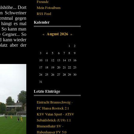
Freunde
lshöhe... Dort
Mein Fotoalbum
en Schweriner
RSS Feed
erstmal gegen
Kalender
 hängt es mal
.. So kann man
August 2026
«
»
e Gegner... So
nd kann wieder
Mon
Tue
Wed
Thu
Fri
Sat
Sun
latz aber der
1
2
3
4
5
6
7
8
9
10
11
12
13
14
15
16
17
18
19
20
21
22
23
24
25
26
27
28
29
30
31
Letzte Einträge
Eintracht Braunschweig -
FC Hansa Rostock 2:1
KSV Vatan Sport - ATSV
Sebaldsbrück (U19) 1:1
Blumenthaler SV -
Habenhauser FV 5:0