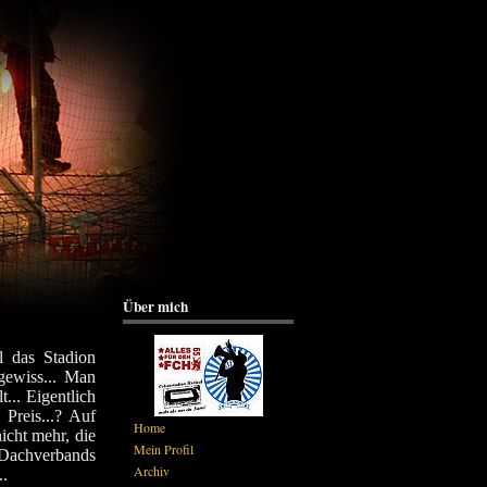
Über mich
l das Stadion
gewiss... Man
... Eigentlich
Preis...? Auf
Home
icht mehr, die
Mein Profil
n Dachverbands
Archiv
..