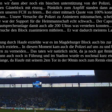
n wir dann aber noch ein bisschen unterstützung von der Polizei,
n Gästeblock mit einzog... Pünktlich zum Anpfiff standen dann a
en unseren FCH zu feiern... Bei einer mitmach Quote von 100% kon
en... Unsere Versuche die Polizei zu Animieren mitzumachen, schei
te war der Support für die Heimmannschaft echt schwach... Der Capo
Lautsprecheranlage damit auch alle 200 Ultras was verstehen konnten...
rsuche den Block zuanimieren mithören... Er war dadurch meistens Lau
ng durch Haufe erziehlte war es im Magdeburger Block auch bis zur
ch erzielen... In diesem Moment kam auch die Polizei auf uns zu und b
 zu vermeiden... Das taten wir natürlich nicht, da ja noch gut 8min
dann auch noch in Führung und im Stadion wurde es nochmal kurz etwa
lange, da Haufe mit seinem 2ten Tor in der 90min noch zum Remis einn