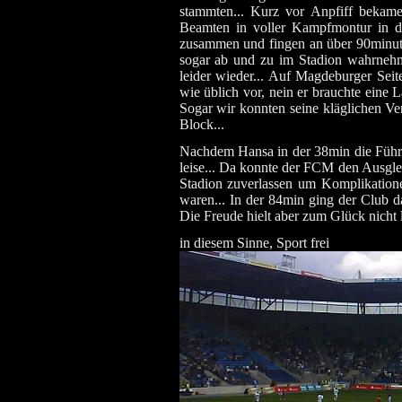
stammten... Kurz vor Anpfiff bekame
Beamten in voller Kampfmontur in de
zusammen und fingen an über 90minut
sogar ab und zu im Stadion wahrnehm
leider wieder... Auf Magdeburger Sei
wie üblich vor, nein er brauchte eine 
Sogar wir konnten seine kläglichen Ve
Block...
Nachdem Hansa in der 38min die Führu
leise... Da konnte der FCM den Ausglei
Stadion zuverlassen um Komplikationen
waren... In der 84min ging der Club 
Die Freude hielt aber zum Glück nicht 
in diesem Sinne, Sport frei