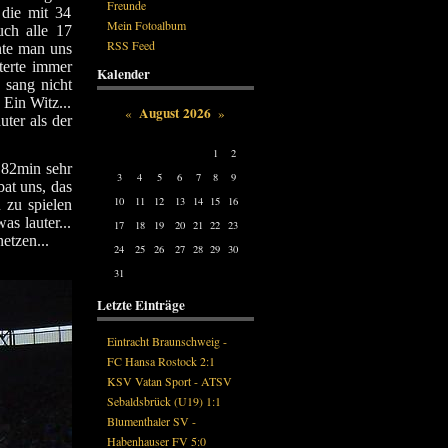
Freunde
 die mit 34
Mein Fotoalbum
uch alle 17
RSS Feed
nte man uns
terte immer
Kalender
 sang nicht
 Ein Witz...
August 2026
«
»
ter als der
Mon
Tue
Wed
Thu
Fri
Sat
Sun
1
2
 82min sehr
3
4
5
6
7
8
9
at uns, das
10
11
12
13
14
15
16
 zu spielen
s lauter...
17
18
19
20
21
22
23
etzen...
24
25
26
27
28
29
30
31
Letzte Einträge
Eintracht Braunschweig -
FC Hansa Rostock 2:1
KSV Vatan Sport - ATSV
Sebaldsbrück (U19) 1:1
Blumenthaler SV -
Habenhauser FV 5:0