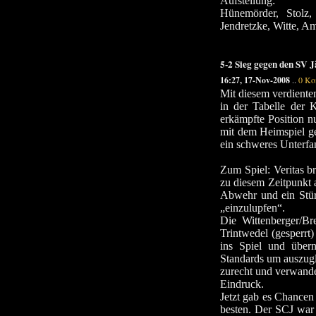
Aufstellung:
Hünemörder, Stolz,
Jendretzke, Witte, A
5-2 Sieg gegen den SV 
16:27, 17-Nov-2008
..
0 Ko
Mit diesem verdienten
in der Tabelle der K
erkämpfte Position n
mit dem Heimspiel g
ein schweres Unterfa
Zum Spiel: Veritas b
zu diesem Zeitpunkt a
Abwehr und ein Stür
„einzulupfen“.
Die Wittenberger/Br
Trintwedel (gesperrt
ins Spiel und über
Standards um auszugle
zurecht und verwande
Eindruck.
Jetzt gab es Chancen
besten. Der SCJ war 