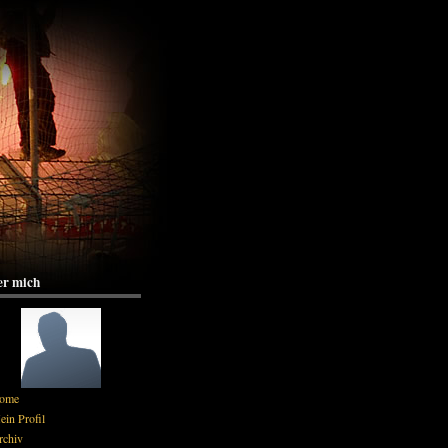
r mich
ome
in Profil
rchiv