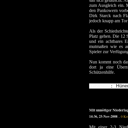
sah sich getäuscht. A
zum Ausgleich ein. 
den Pankowern vorbe
Dirk Starck nach Fl
jedoch knapp am Tor 
Als der Schiedsrich
Platz gehen. Die 12 
und ein achtbares E
mutmaßen wie es a
Spieler zur Verfügung
Nun kommt noch das 
dort ja eine Überr
Schützenhilfe.
: 
Aufstellung
Hünem
M.Madaus, A.Witte,
Mit unnötiger Niederlag
14:36, 25-Nov-2008
..
0 Ko
Mit einer 2-3 Nied