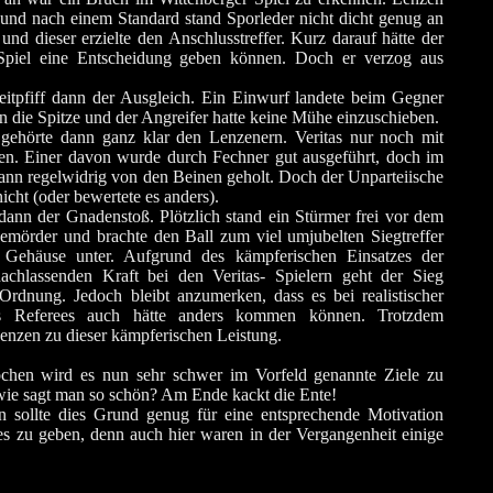
 und nach einem Standard stand Sporleder nicht dicht genug an
und dieser erzielte den Anschlusstreffer. Kurz darauf hätte der
Spiel eine Entscheidung geben können. Doch er verzog aus
itpfiff dann der Ausgleich. Ein Einwurf landete beim Gegner
 in die Spitze und der Angreifer hatte keine Mühe einzuschieben.
 gehörte dann ganz klar den Lenzenern. Veritas nur noch mit
fen. Einer davon wurde durch Fechner gut ausgeführt, doch im
ann regelwidrig von den Beinen geholt. Doch der Unparteiische
icht (oder bewertete es anders).
 dann der Gnadenstoß. Plötzlich stand ein Stürmer frei vor dem
emörder und brachte den Ball zum viel umjubelten Siegtreffer
 Gehäuse unter. Aufgrund des kämpferischen Einsatzes der
chlassenden Kraft bei den Veritas- Spielern geht der Sieg
 Ordnung. Jedoch bleibt anzumerken, dass es bei realistischer
s Referees auch hätte anders kommen können. Trotzdem
nzen zu dieser kämpferischen Leistung.
ochen wird es nun sehr schwer im Vorfeld genannte Ziele zu
wie sagt man so schön? Am Ende kackt die Ente!
n sollte dies Grund genug für eine entsprechende Motivation
les zu geben, denn auch hier waren in der Vergangenheit einige