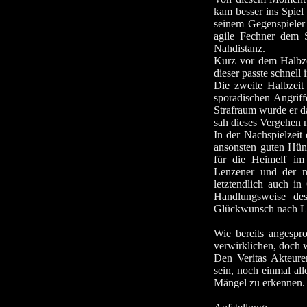
kam besser ins Spiel
seinem Gegenspieler 
agile Fechner dem 
Nahdistanz.
Kurz vor dem Halbze
dieser passte schnell
Die zweite Halbzeit
sporadischen Angrif
Strafraum wurde er d
sah dieses Vergehen n
In der Nachspielzeit
ansonsten guten Hün
für die Heimelf im
Lenzener und der na
letztendlich auch in
Handlungsweise de
Glückwunsch nach Le
Wie bereits angespr
verwirklichen, doch 
Den Veritas Akteure
sein, noch einmal al
Mängel zu erkennen.