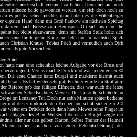
llenkreismeisterschaft verspielt zu haben. Denn bei nur noch
artien müssen beide gewonnen werden, um sich doch noch zu
 man es positiv sehen möchte, dann haben es die Wittenberger
der eigenen Hand, denn mit Groß Pankow am nächsten Spieltag
onkurrent nach Breese zum Heimspiel. Ob sich bis dann die
spannt hat bleibt abzuwarten, denn mit Steffen Stolz holte sich
ieler seine fünfte gelbe Karte und fehlt nun im nächsten Spiel.
auch Christian Krause, Tobias Prieß und vermutlich auch Dirk
 andere als gute Vorzeichen.
ten Spiel.
n hatte man eine scheinbar leichte Aufgabe vor der Brust und
h hervorragend. Veritas machte Druck und war in den ersten 30
en. Die erste Chance hatte Bürgel und markierte hiermit auch
hl heraus. Es lief weiter sehr gut, Fechner wurde im Strafraum
der Referee gab den fälligen Elfmeter, dies war auch die letzte
 schwachen Schiedsrichters Mewes. Der Gefoulte scheiterte an
Dröge im Lenzener Tor. Doch nur zehn Minuten später bediente
hner und dieser umkurvte den Keeper und schob sicher zur 2-0
 war weiter am Drücker doch dann hatte Mewes seine Finger im
Nachschlagen des Blau Weißen Liberos an Bürgel zeigte der
ndnis aller nur den gelben Karton. Selbst Trainer der Heimelf
Akteur selber sprachen von einer Fehlentscheidung des
n war ein Bruch im Wittenberger Spiel zu erkennen. Lenzen