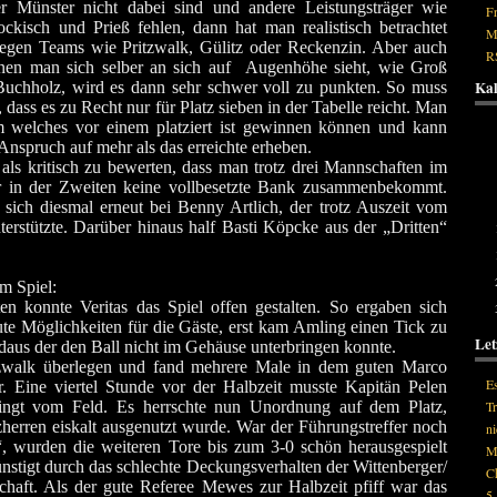
r Münster nicht dabei sind und andere Leistungsträger wie
F
ckisch und Prieß fehlen, dann hat man realistisch betrachtet
M
gen Teams wie Pritzwalk, Gülitz oder Reckenzin. Aber auch
R
en man sich selber an sich auf
Augenhöhe sieht, wie Groß
Kal
chholz, wird es dann sehr schwer voll zu punkten. So muss
 dass es zu Recht nur für Platz sieben in der Tabelle reicht. Man
 welches vor einem platziert ist gewinnen können und kann
Anspruch auf mehr als das erreichte erheben.
M
h als kritisch zu bewerten, dass man trotz drei Mannschaften im
r in der Zweiten keine vollbesetzte Bank zusammenbekommt.
ich diesmal erneut bei Benny Artlich, der trotz Auszeit vom
erstützte. Darüber hinaus half Basti Köpcke aus der „Dritten“
m Spiel:
en konnte Veritas das Spiel offen gestalten. So ergaben sich
te Möglichkeiten für die Gäste, erst kam Amling einen Tick zu
Let
daus der den Ball nicht im Gehäuse unterbringen konnte.
tzwalk überlegen und fand mehrere Male in dem guten Marco
Es
r. Eine viertel Stunde vor der Halbzeit musste Kapitän Pelen
dingt vom Feld. Es herrschte nun Unordnung auf dem Platz,
Tr
herren eiskalt ausgenutzt wurde. War der Führungstreffer noch
ni
“, wurden die weiteren Tore bis zum 3-0 schön herausgespielt
Mi
nstigt durch das schlechte Deckungsverhalten der Wittenberger/
Ch
chaft. Als der gute Referee Mewes zur Halbzeit pfiff war das
5