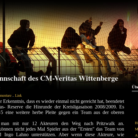
nschaft des CM-Veritas Wittenberge
Übe
!
mentare
..
Link
r Erkenntnis, dass es wieder einmal nicht gereicht hat, beendetet
tas- Reserve die Hinrunde der Kreisligasaison 2008/2009. Es
1-5 eine weitere herbe Pleite gegen ein Team aus der oberen
H
t man mit nur 12 Akteuren den Weg nach Pritzwalk an.
können nicht jedes Mal Spieler aus der "Ersten" das Team von
Me
d Ingo Lahno unterstützen. Aber wenn diese Akteure, wie
A