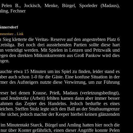
 Pelen B., Jockisch, Menke, Bürgel, Sporleder (Madaus),
mling, Fechner
Jännersdorf
mmentare
..
Link
 Sieg kletterte die Veritas- Reserve auf den angestrebten Platz 6
reisliga. Bei noch drei ausstehenden Partien sollte diese hart
un verteidigt werden. Mit Spielen in Lenzen und Pritzwalk und
egen den direkten Mitkonkurrenten aus Groß Pankow wird dies
ngen.
rauchte etwa 15 Minuten um ins Spiel zu finden, leider stand es
ber auch schon 1-0 für die Gäste. Eine konfuse Situation in der
mer des Aufsteigers nutzte diese Verwirrung, um zur Führung
eeser bei denen Krause, Prieß, Madaus (verletzungsbedingt),
) und Jendretzke (Arbeit) fehlten kamen dann aber immer besser
nahmen das Zepter des Handelns. Jedoch bedurfte es eines
ichen. Steffen Stolz legte sich den Ball an der Strafraumgrenze
lte sicher, jedoch machte der Keeper hierbei keinen glänzenden
 im Minutentakt Starck, Bürgel und Amling hatten hier noch die
nur über Konter gefährlich, einen dieser Angriffe konnte Pelen