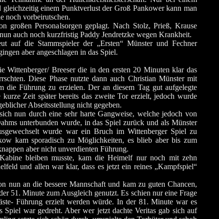
d gleichzeitig einem Punktverlust der Groß Pankower kann man
le noch vorbeirutschen.
von großen Personalsorgen geplagt. Nach Stolz, Prieß, Krause
 nun auch noch kurzfristig Paddy Jendretzke wegen Krankheit.
ut auf die Stammspieler der „Ersten“ Münster und Fechner
gingen aber angeschlagen in das Spiel.
 Wittenberger/ Breeser die in den ersten 20 Minuten klar das
rrschten. Diese Phase nutzte dann auch Christian Münster mit
 die Führung zu erzielen. Der an diesem Tag gut aufgelegte
kurze Zeit später bereits das zweite Tor erzielt, jedoch wurde
eblicher Abseitsstellung nicht gegeben.
sich nun durch eine sehr harte Gangweise, welche jedoch von
ahms unterbunden wurde, in das Spiel zurück und als Münster
usgewechselt wurde war ein Bruch im Wittenberger Spiel zu
ow kam sporadisch zu Möglichkeiten, es blieb aber bis zum
 knappen aber nicht unverdienten Führung.
 Kabine bleiben musste, kam die Heimelf nur noch mit zehn
lfeld und allen war klar, dass es jetzt ein reines „Kampfspiel“
n nun an die bessere Mannschaft und kam zu guten Chancen,
der 51. Minute zum Ausgleich genutzt. Es schien nur eine Frage
äste- Führung erzielt werden würde. In der 81. Minute war es
s Spiel war gedreht. Aber wer jetzt dachte Veritas gab sich auf