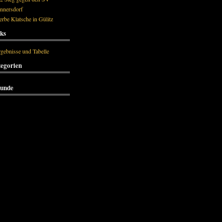
ännersdorf
rbe Klatsche in Gülitz
ks
gebnisse und Tabelle
egorien
eunde