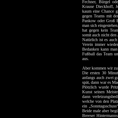
Fechner, Bürgel ode
Krause Dieckhoff, Jo
kaum eine Chance ge
gegen Teams mit den
Pankow oder Groß Bu
man sich eingestehen,
hat gegen kein Team
somit auch nicht den 
Natürlich ist es auc
Verein immer wiede
Bedanken kann man s
Fußball das Team unt
aus.
Aber kommen wir zu
Die ersten 30 Minut
anfangs auch zwei gu
spät, dann war es Ma
Plötzlich wurde Pri
Kunst seinen Meiste
dann verletzungsbe
welche von den Platz
ein „Sonntagsschuss
Beide male aber begü
Breeser Hintermanns