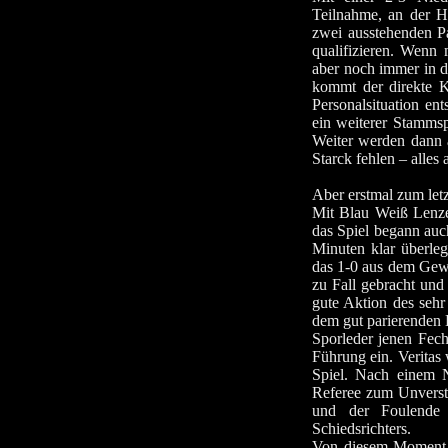
Teilnahme, an der Ha
zwei ausstehenden P
qualifizieren. Wenn
aber noch immer in 
kommt der direkte K
Personalsituation ent
ein weiterer Stammsp
Weiter werden dann 
Starck fehlen – alles
Aber erstmal zum letz
Mit Blau Weiß Lenze
das Spiel begann auc
Minuten klar überleg
das 1-0 aus dem Gewü
zu Fall gebracht und 
gute Aktion des sehr
dem gut parierenden 
Sporleder jenen Fec
Führung ein. Veritas
Spiel. Nach einem 
Referee zum Unverstä
und der Foulende 
Schiedsrichters.
Von diesem Moment a