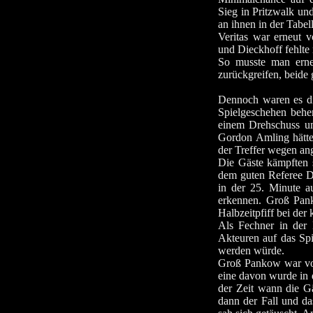
Sieg in Pritzwalk un
an ihnen in der Tabel
Veritas war erneut 
und Dieckhoff fehlte
So musste man erne
zurückgreifen, beide 
Dennoch waren es die
Spielgeschehen behe
einem Drehschuss um
Gordon Amling hätte 
der Treffer wegen ang
Die Gäste kämpften 
dem guten Referee D
in der 25. Minute a
erkennen. Groß Pank
Halbzeitpfiff bei der
Als Fechner in der
Akteuren auf das Spie
werden würde.
Groß Pankow war vo
eine davon wurde in 
der Zeit wann die G
dann der Fall und da