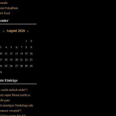
reunde
ein Fotoalbum
SS Feed
ender
August 2026
«
»
on
Tue
Wed
Thu
Fri
Sat
Sun
1
2
3
4
5
6
7
8
9
10
11
12
13
14
15
16
17
18
19
20
21
22
23
24
25
26
27
28
29
30
31
zte Einträge
 reicht einfach nicht!!!
otz super Moral reicht es
cht ganz
t unnötiger Niederlage alle
ancen verspielt?!
-2 Sieg gegen den SV