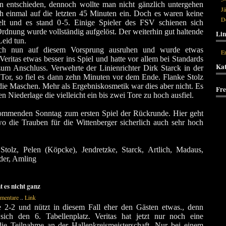
on entschieden, dennoch wollte man nicht gänzlich untergehen
J
h einmal auf die letzten 45 Minuten ein. Doch es waren keine
De
lt und es stand 0-5. Einige Spieler des FSV schienen sich
rdnung wurde vollständig aufgelöst. Der weiterhin gut haltende
Lin
eid tun.
sich nun auf diesem Vorsprung ausruhen und wurde etwas
Er
Veritas etwas besser ins Spiel und hatte vor allem bei Standards
Kat
um Anschluss. Verwehrte der Linienrichter Dirk Starck in der
Tor, so fiel es dann zehn Minuten vor dem Ende. Flanke Stolz
 die Maschen. Mehr als Ergebniskosmetik war dies aber nicht. Es
Fr
en Niederlage die vielleicht ein bis zwei Tore zu hoch ausfiel.
mmenden Sonntag zum ersten Spiel der Rückrunde. Hier geht
o die Trauben für die Wittenberger sicherlich auch sehr hoch
 Stolz, Pelen (Köpcke), Jendretzke, Starck, Artlich, Madaus,
der, Amling
t es nicht ganz
mentare
..
Link
e 2-2 und nützt in diesem Fall eher den Gästen etwas., denn
 sich den 6. Tabellenplatz. Veritas hat jetzt nur noch eine
ie Teilnahme an der Hallenkreismeisterschaft. Nur bei einem