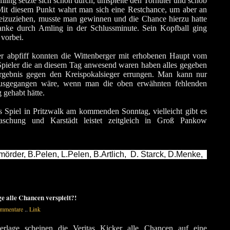
mling setzte sich schön durch, umspielte den Torhüter und schob
Mit diesem Punkt wahrt man sich eine Restchance, um aber an
izuziehen, musste man gewinnen und die Chance hierzu hatte
anke durch Amling in der Schlussminute. Sein Kopfball ging
vorbei.
ter abpfiff konnten die Wittenberger mit erhobenen Haupt vom
Spieler die an diesem Tag anwesend waren haben alles gegeben
rgebnis gegen den Kreispokalsieger errungen. Man kann nur
usgegangen wäre, wenn man die oben erwähnten fehlenden
 gehabt hätte.
Spiel in Pritzwalk am kommenden Sonntag, vielleicht gibt es
aschung und Karstädt leistet zeitgleich in Groß Pankow
örder, B.Pelen, L.Pelen, B.Artlich,
D. Starck, D.Menke, 
 S.Fechner, C. Münster ( 25min M.Trintwedel ), G.Amling
e alle Chancen verspielt?!
mmentare
..
Link
erlage scheinen die Veritas Kicker alle Chancen auf eine