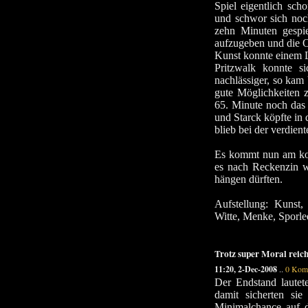
Spiel eigentlich sch
und schwor sich noc
zehn Minuten gespie
aufzugeben und die O
Kunst konnte einem L
Pritzwalk konnte 
nachlässiger, so kam 
gute Möglichkeiten z
65. Minute noch das 
und Starck köpfte in
blieb bei der verdient
Es kommt nun am ko
es nach Reckenzin w
hängen dürften.
Aufstellung: Kunst,
Witte, Menke, Sporle
Trotz super Moral reich
11:20, 2-Dec-2008
..
0 Kom
Der Endstand lautet
damit sicherten sie
Minimalchance auf d