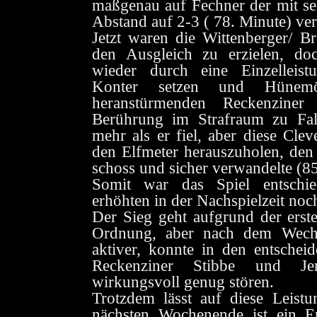
maßgenau auf Fechner der mit se
Abstand auf 2-3 ( 78. Minute) ver
Jetzt waren die Wittenberger/ B
den Ausgleich zu erzielen, do
wieder durch eine Einzelleist
Konter setzen und Hünemö
heranstürmenden Reckenziner 
Berührung im Strafraum zu Fall
mehr als er fiel, aber diese Cle
den Elfmeter herauszuholen, den 
schoss und sicher verwandelte (85
Somit war das Spiel entschi
erhöhten in der Nachspielzeit noc
Der Sieg geht aufgrund der erste
Ordnung, aber nach dem Wechs
aktiver, konnte in den entsche
Reckenziner Stibbe und Je
wirkungsvoll genug stören.
Trotzdem lässt auf diese Leis
nächsten Wochenende ist ein Er