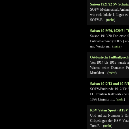
Saison 1921/22 SV Schutzp
SOFV-Meisterschaft Anhand 
wie viele lokale 1. Ligen es
SOFV-B... (
mehr
)
Saison 1919/20, 1920/21 Ti
Saison 1919/20 Die erste S
Fußballverband (SOFV) und
und Westpreu... (
mehr
)
Ostdeutsche Fußballgesch
Von 1914 bis 1919 wurde auf
Wirren keine Deutsche Fu
Mitteldeut... (
mehr
)
Saison 1912/13 und 1913/
SOFV-Endrunde 1912/13: Als
FC Preußen Kattowitz (heut
1896 Liegnitz m... (
mehr
)
KSV Vatan Sport - ATSV 
Und auf zu Nummer 3 für
Gröpelingen der KSV Vatan 
Tura B... (
mehr
)