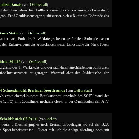
olizei Danzig
(von
Ostfussball
)
des oberschlesischen Fußballs dieser Saison sei einmal dokumentiert,
 gab. Fünf Gauklassensieger qualifizierten sich z.B. für die Endrunde des
tania Stettin
(von
Ostfussball
)
aison nach Ende des 2. Weltkrieges bedeutete für den Südostdeutschen
 den Baltenverband das Ausscheiden weiter Landstriche der Mark Posen
ichte 1914-19
(von
Ostfussball
)
grund des 1. Weltkrieges und der sich daran anschließenden politischen
ßballmeisterschaft ausgetragen. Während aber der Süddeutsche, der
14 Schneidemühl, Breslauer Sportfreunde
(von
Ostfussball
)
 erster oberschlesischer Bezirksmeister innerhalb des SOFV stand der
e 1. FC) im Südostfinale, nachdem dieser in der Qualifikation den ATV
Sebaldsbrück (U19) 1:1
(von
locher
)
 heute… Diesmal ging es nach Bremen Gröpelingen wo auf der BZA
Sport beheimatet ist… Dieser teilt sich die Anlage allerdings noch mit