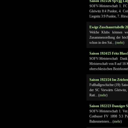
Saison 1925/26 SpVgg Lie
SOFV-Meisterschaft 1. FC 
Gleiwitz 8:4 Punkte, 4. C
Liegnitz 3:9 Punkte, 7. Hirsc
Ewige Zuschauertabelle 2
Welche Klubs können welc
Zusammenstellung der höch
schon in den Sai... (
mehr
)
Saison 1924/25 Fritz Blas
SOFV-Meisterschaft Dank
Meisterschaft von 8 auf 16 
oberschlesischen Bezirksmeis
Saison 1923/24 Im Zeiche
Fußballgeschichte (19) Sa
der SC Vorwärts Gleiwitz, 
Rati... (
mehr
)
Saison 1922/23 Danziger 
SOFV-Meisterschaft 1. Ver.
Cottbuser FV 1898 5:3 P
Baltenmeisters... (
mehr
)