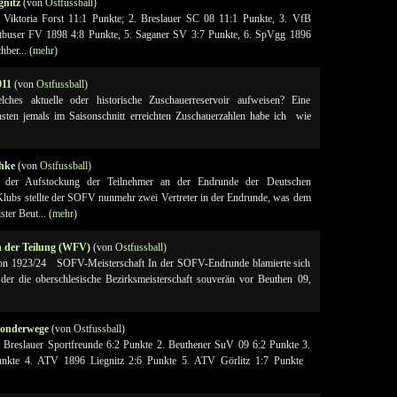
gnitz
(von
Ostfussball
)
Viktoria Forst 11:1 Punkte; 2. Breslauer SC 08 11:1 Punkte, 3. VfB
ottbuser FV 1898 4:8 Punkte, 5. Saganer SV 3:7 Punkte, 6. SpVgg 1896
hber... (
mehr
)
011
(von
Ostfussball
)
hes aktuelle oder historische Zuschauerreservoir aufweisen? Eine
sten jemals im Saisonschnitt erreichten Zuschauerzahlen habe ich wie
chke
(von
Ostfussball
)
 der Aufstockung der Teilnehmer an der Endrunde der Deutschen
Klubs stellte der SOFV nunmehr zwei Vertreter in der Endrunde, was dem
ter Beut... (
mehr
)
n der Teilung (WFV)
(von
Ostfussball
)
ison 1923/24 SOFV-Meisterschaft In der SOFV-Endrunde blamierte sich
der die oberschlesische Bezirksmeisterschaft souverän vor Beuthen 09,
Sonderwege
(von
Ostfussball
)
 Breslauer Sportfreunde 6:2 Punkte 2. Beuthener SuV 09 6:2 Punkte 3.
unkte 4. ATV 1896 Liegnitz 2:6 Punkte 5. ATV Görlitz 1:7 Punkte