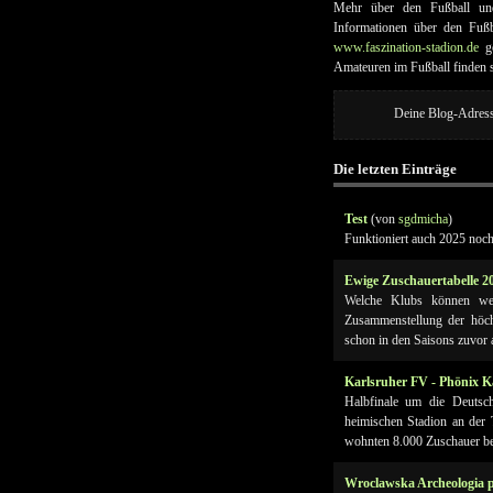
Mehr über den Fußball und
Informationen über den Fußb
www.faszination-stadion.de
ge
Amateuren im Fußball finden 
Deine Blog-Adres
Die letzten Einträge
Test
(von
sgdmicha
)
Funktioniert auch 2025 noch
Ewige Zuschauertabelle 2
Welche Klubs können welc
Zusammenstellung der höch
schon in den Saisons zuvor a.
Karlsruher FV - Phönix K
Halbfinale um die Deutsc
heimischen Stadion an der
wohnten 8.000 Zuschauer bei,
Wroclawska Archeologia p