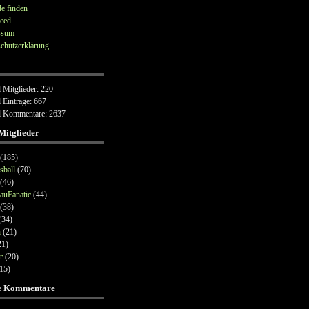
e finden
eed
ssum
chutzerklärung
 Mitglieder: 220
 Einträge: 667
l Kommentare: 2637
Mitglieder
(185)
sball
(70)
(46)
auFanatic
(44)
(38)
(34)
n
(21)
1)
r
(20)
15)
te Kommentare