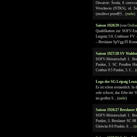
Otwarcie: Środa, 6 czerwc
Wrocławiu (NTKS), ul. S
(możliwe przed... (
mehr
)
Saison 1928/29
(von
Ostfus
Qualifikation zur SOFV-En
Liegnitz 5:0, Cottbuser FV 
– Breslauer SpVgg 05 Komet 
Saison 1927/28 SV Walde
SOFV-Meisterschaft 1. Bre
Punkte, 3. SC Preußen Hi
Cottbus 9:5 Punkte, 5. C... (
Logo der SG Leipzig Leut
Es ist schon erstaunlich. I
sehr schwer, das Erbe der V
im großen S... (
mehr
)
Saison 1926/27 Breslauer 
SOFV-Meisterschaft 1. Bre
Punkte, 3. Breslauer SC 08
Gleiwitz 8:6 Punkte, 6. ... (
m