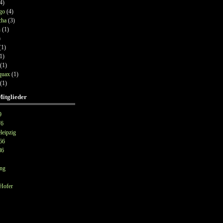
4)
go
(4)
cha
(3)
n
(1)
)
(1)
1)
(1)
quax
(1)
(1)
Mitglieder
9
76
leipzig
66
86
ng
Hofer