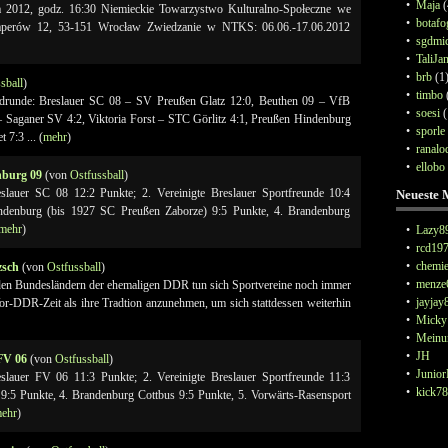
•
Maja
(
a 2012, godz. 16:30 Niemieckie Towarzystwo Kulturalno-Społeczne we
•
botafo
aperów 12, 53-151 Wrocław Zwiedzanie w NTKS: 06.06.-17.06.2012
•
sgdmi
•
TaliJa
•
brb
(1
sball
)
•
timbo
drunde: Breslauer SC 08 – SV Preußen Glatz 12:0, Beuthen 09 – VfB
•
soesi
(
– Saganer SV 4:2, Viktoria Forst – STC Görlitz 4:1, Preußen Hindenburg
•
sporle
7:3 ... (
mehr
)
•
ranalo
•
ellobo
nburg 09
(von
Ostfussball
)
slauer SC 08 12:2 Punkte; 2. Vereinigte Breslauer Sportfreunde 10:4
Neueste 
ndenburg (bis 1927 SC Preußen Zaborze) 9:5 Punkte, 4. Brandenburg
mehr
)
•
Lazy8
•
rcd19
•
chemie
zsch
(von
Ostfussball
)
•
menze
n den Bundesländern der ehemaligen DDR tun sich Sportvereine noch immer
•
jayjay
or-DDR-Zeit als ihre Tradtion anzunehmen, um sich stattdessen weiterhin
•
Micky
•
Meinu
•
JH
FV 06
(von
Ostfussball
)
•
Junior
slauer FV 06 11:3 Punkte; 2. Vereinigte Breslauer Sportfreunde 11:3
•
kick78
 9:5 Punkte, 4. Brandenburg Cottbus 9:5 Punkte, 5. Vorwärts-Rasensport
ehr
)