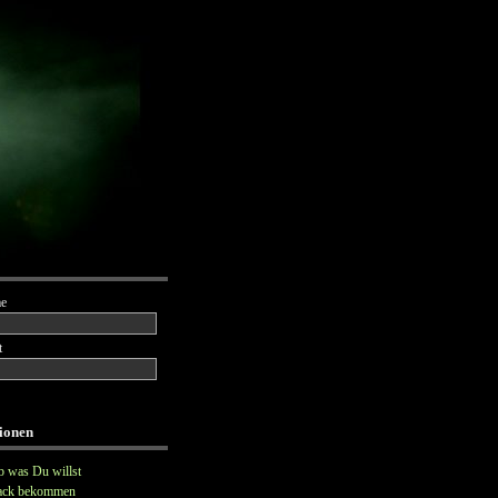
e
t
ionen
b was Du willst
ack bekommen