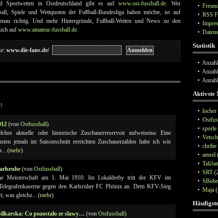
 Sportwetten in Ostdeutschland gibt es auf
www.ost-fussball.de
. Wer
•
Freund
all, Spiele und Wettquoten der Fußball-Bundesliga haben möchte, ist auf
•
RSS F
nau richtig. Und mehr Hintergründe, Fußball-Wetten und News zu den
•
Impre
sich auf
www.amateur-fussball.de
.
•
Datens
Statistik
se:
www.die-fans.de/
• Anzahl
• Anzahl
• Anzah
Aktivste 
!
•
locher
•
Ostfus
012
(von
Ostfussball
)
•
sporle
hes aktuelle oder historische Zuschauerreservoir aufweisenω Eine
•
Vetsch
sten jemals im Saisonschnitt erreichten Zuschauerzahlen habe ich wie
•
chribe
.. (
mehr
)
•
amsel
•
TaliJa
arlsruhe
(von
Ostfussball
)
•
SRT
(2
he Meisterschaft am 1. Mai 1910: Im Lokalderby tritt der KFV im
•
SBobe
 Telegrafenkaserne gegen den Karlsruher FC Phönix an. Dem KFV-Sieg
•
Maja
(
 was gleichz... (
mehr
)
Häufigs
ilkarska: Co pozostalo ze slawy…
(von
Ostfussball
)