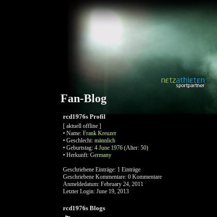
Fan-Blog
rcd1976s Profil
[ aktuell offline ]
•
Name:
Frank
Kreuzer
•
Geschlecht:
männlich
•
Geburtstag:
4 June 1976
(Alter:
50
)
•
Herkunft:
Germany
Geschriebene Einträge:
1 Einträge
Geschriebene Kommentare:
0 Kommentare
Anmeldedatum:
February 24, 2011
Letzter Login:
June 19, 2013
rcd1976s Blogs