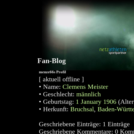
Fan-Blog
menze66s Profil
[ aktuell offline ]
•
Name:
Clemens
Meister
•
Geschlecht:
männlich
•
Geburtstag:
1 January 1906
(Alte
•
Herkunft:
Bruchsal
,
Baden-Württ
Geschriebene Einträge:
1 Einträge
Geschriebene Kommentare:
0 Komm