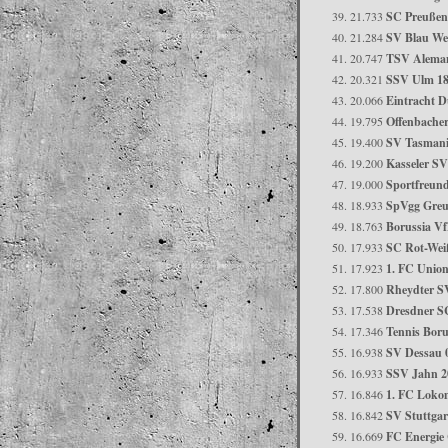
21.733
SC Preußen
21.284
SV Blau Wei
20.747
TSV Alema
20.321
SSV Ulm 18
20.066
Eintracht D
19.795
Offenbacher
19.400
SV Tasmani
19.200
Kasseler SV
19.000
Sportfreun
18.933
SpVgg Greu
18.763
Borussia V
17.933
SC Rot-Wei
17.923
1. FC Union
17.800
Rheydter S
17.538
Dresdner S
17.346
Tennis Boru
16.938
SV Dessau 
16.933
SSV Jahn 2
16.846
1. FC Lokom
16.842
SV Stuttgar
16.669
FC Energie