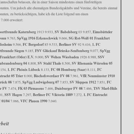
Mannschaften belassen, die in einer Saison mindestens einen fünfstelligen
onnten. Um jedoch alle ehemaligen Bundesligaklubs und Vereine, die bereits einmal
nten, zu berücksichtigen, habe ich die Liste folgend um einen
7.000 erweitert:
portfreunde Katernberg
1913 9.933,
SV Babelsberg
03 9.857,
Eimsbütteler
ronn
9.763,
SpVgg 1916 Erkenschwick
9.666,
SG Rot-Weiß 01 Frankfurt
ldesheim
9.566,
FC Bergedorf
85 9.533,
Berliner SV
92 9.416,
1. FC
tfreunde Siegen
9.185,
FSV Glückauf Brieske-Senftenberg
9.077,
SpVgg
 Frankfurt (Oder) E.V.
9.000,
SV Wehen Wiesbaden
1926 8.988,
SSV
eubrandenburg 04
8.808,
SV Stahl Thale
8.500,
SV Rhenania Würselen 05
.154,
1. FC Phönix Lübeck
8.133,
FC 08 Homburg (Saar)
8.111,
FC
tracht 05 Trier
8.000,
Bischofswerdaer FV 08
7.961,
VfR Neumünster 1910
rück 08
7.875,
SpVgg Ludwigsburg 07
7.853,
SV Meppen 1912
7.851,
FC
er FV
7.474,
FK 03 Pirmasens
7.466,
Duisburger FV 08
7.466,
TSV Marl-Hüls
01,
SSV Hagen
7.297,
Berliner FC Viktoria 1889
7.272,
1. FC Eintracht
 01/04
7.066,
VFC Plauen 1990
7.040.
beit
} { Geschrieben von Anonymous }