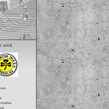
r mich
rofil
v
de
Fotoalbum
eed