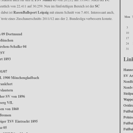
eutlich von 22.411 auf 30.259. Neu im fünfstelligen Bereich ist der
SC
 dabei ist
RasenBallsport Leipzig
mit einem Schnitt von 7.401. Interessant auch,
Mon
 trotz eines Zuschauerschnitts 2011/12 aus der 2. Bundesliga verbessern konnte.
3
10
a 09 Dortmund
17
 München
24
rchen-Schalke 04
31
 SV
Lin
rt 1893
C
Hanno
01/07
SV Ar
fL 1900 Mönchengladbach
Nordfu
rankfurt
Nordv
rslautern
Steilp
her SV von 1896
Wappe
berg VfL
Ostde
en von 1860
Fußbal
 Bremen
Polnis
iger TSV Eintracht 1895
Fußbal
nz 05
Fußbal