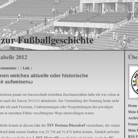
zur Fußballgeschichte
abelle 2012
Übe
Kommentare
} {
Link
}
en welches aktuelle oder historische
ir aufweisenω
chsten jemals im Saisonschnitt erreichten Zuschauerzahlen habe ich wie schon in
er nach der Saison 2011/12 aktualisiert. Zur Vermeidung der Nennung heute nicht
Home
 habe ich nach Fusionen, Umbenennungen oder Neugründungen den jeweiligen
Mein P
nn in einzelnen Fällen verschlungene Wege einzuschlagen waren.
Archi
Freun
belle konnte in diesem Jahr der
TSV Fortuna Düssedorf
verzeichnen, der seinen
Mein 
ekord dank neuem Stadion von 25.736 auf 31.874 heben konnte. Ähnlich aufwärts
RSS F
m Stadion auch für den
1. FSV Mainz 05
von 20.212 auf 33.045. Auch der
FC