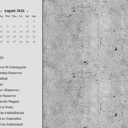
August 2026
«
»
Tue
Wed
Thu
Fri
Sat
Sun
1
2
4
5
6
7
8
9
11
12
13
14
15
16
18
19
20
21
22
23
25
26
27
28
29
30
ks
ver 96-Fanmagazin
minia Hannover
ßball
ier
ass (Hannover)
n Hannover
utsche Wappen
l in Polen
che Fußballbücher
l in Ostpreußen
l im Sudetenland