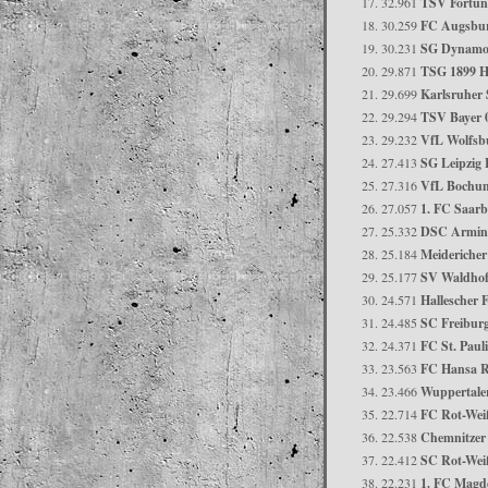
32.961
TSV Fortun
30.259
FC Augsbur
30.231
SG Dynamo
29.871
TSG 1899 H
29.699
Karlsruher
29.294
TSV Bayer 
29.232
VfL Wolfsb
27.413
SG Leipzig 
27.316
VfL Bochu
27.057
1. FC Saar
25.332
DSC Arminia
25.184
Meideriche
25.177
SV Waldho
24.571
Hallescher 
24.485
SC Freibur
24.371
FC St. Paul
23.563
FC Hansa R
23.466
Wuppertale
22.714
FC Rot-Wei
22.538
Chemnitzer
22.412
SC Rot-Wei
22.231
1. FC Magd