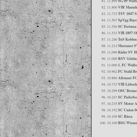
11.899
SG 09 Watt
11.800
VfR Mannh
11.733
TSV 1847 
11.567
SpVgg Baye
11.556
SC Fortuna
11.533
VfB 1897 O
11.246
TuS Koblen
11.214
Meeraner S
11.090
Kieler SV H
11.000
RSV Göttin
11.000
1. FC Weiße
10.962
FC Stahl B
10.866
Altonaer F
10.733
VfB Lübeck
10.299
OSC Bremer
10.247
SC Paderbo
10.235
SV Motor A
10.192
SC Union 06
10.109
SC Riesa
10.100
BSG Wismu