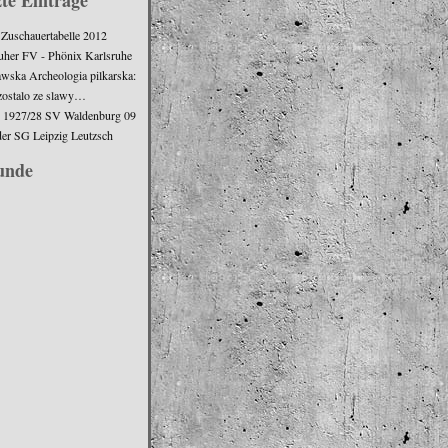
Zuschauertabelle 2012
uher FV - Phönix Karlsruhe
wska Archeologia pilkarska:
zostalo ze slawy…
n 1927/28 SV Waldenburg 09
er SG Leipzig Leutzsch
unde