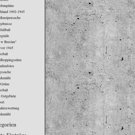
nbaupläne
chland 1902-1945
lkneipensuche
gebnisse
fußball
nguide
 w Breslau"
n vor 1945
ssball
dhoppingseiten
ußenfotos
gssuche
idemühl
 Grüne
ssball
 Ostgebiete
ort
ahreswertung
idemühl
egorien
te Einträge