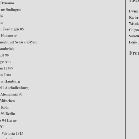
C Dynamo
rne-Sodingen
Ewige 
06
Karlsr
au
Wrocla
C Uerdingen 05
Co po
 Hannover
Saiso
Logo d
rnerbund Schwarz-Weiß
snabrück
Fre
dt 98
rge Aue
urt 1899
ss Jena
dia Hamburg
 01 Aschaffenburg
 Alemannia 90
 München
 Köln
93 Berlin
a 04 Herne
 FC
 Viktoria 1913