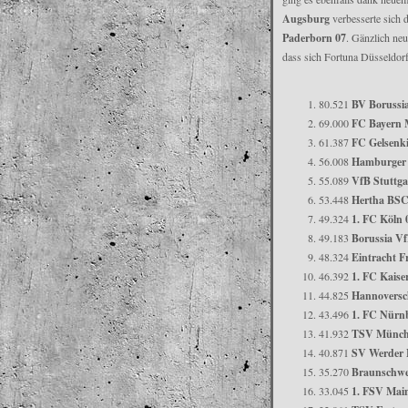
Augsburg
verbesserte sich d
Paderborn 07
. Gänzlich neu
dass sich Fortuna Düsseldorf
80.521
BV Borussi
69.000
FC Bayern
61.387
FC Gelsenki
56.008
Hamburger
55.089
VfB Stuttga
53.448
Hertha BS
49.324
1. FC Köln 
49.183
Borussia V
48.324
Eintracht F
46.392
1. FC Kaise
44.825
Hannoversc
43.496
1. FC Nürn
41.932
TSV Münch
40.871
SV Werder
35.270
Braunschwe
33.045
1. FSV Mai