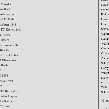
 Münster
Stadio
ss Berlin
Deuts
Fußbal
nnia Aachen
Liveer
46 Fußball
Frauen
uisburg 1848
Stadio
 FC Kickers 1901
"Sport
a Berlin
Stetti
 Hessen
Weltfu
de Hamborn 07
Groun
ther Fürth
Ostpre
fB Neunkirchen
Zeitun
ß Oberhausen
Schne
 Berlin
Hardy
V
Weltfu
C 1898
Karten
ssia Berlin
Prussp
05
Zwölfj
000 Regensburg
Schne
otive Leipzig
Kat
ter Kickers
 Cottbus
Letz