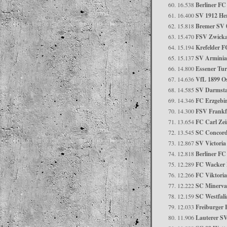
16.538
Berliner F
16.400
SV 1912 He
15.818
Bremer SV 
15.470
FSV Zwick
15.194
Krefelder F
15.137
SV Arminia
14.800
Essener Tu
14.636
VfL 1899 O
14.585
SV Darmsta
14.346
FC Erzgebi
14.300
FSV Frankf
13.654
FC Carl Zei
13.545
SC Concor
12.867
SV Victoria
12.818
Berliner FC
12.289
FC Wacker
12.266
FC Viktoria
12.222
SC Minerva 
12.159
SC Westfali
12.033
Freiburger
11.906
Lauterer SV