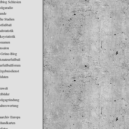
lblog Schlesien
ligaradio
eunde
he Stadien
tfußball
llstatistik
keystatistik
nsnamen
nsalon
-Grüne-Blog
Amateurfußball
urfußballforum
rgebnisdienst
ldaten
mwelt
lbilder
sligagründung
ahreswertung
gaarchiv Europa
llandkarten
nfotos