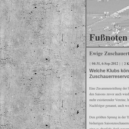
Fußnoten 
Ewige Zuschauert
{
04:31, 6-Sep-2012
} {
2 
Welche Klubs könn
Zuschauerreservo
Eine Zusammenstellung der hö
den Saisons zuvor auch wied
mehr existierender Vereine,
Nachfolger genannt, auch we
Den größten Sprung in der Ta
bisherigen Saisonzuschauerr
ging es ebenfalls dank neue