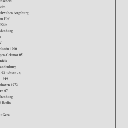
enscheid
eim
Schwaben Augsburg
rn Hof
 Köln
ldenburg
z
V
olstein 1900
gen-Geismar 05
nfels
randenburg
C 93
(Altona 93)
 1919
haven 1972
rn 07
ltenburg
 Berlin
t Gera