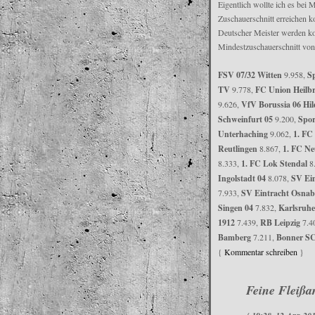
Eigentlich wollte ich es bei 
Zuschauerschnitt erreichen k
Deutscher Meister werden kon
Mindestzuschauerschnitt von 
FSV 07/32 Witten
9.958,
S
TV
9.778,
FC Union Heilb
9.626,
VfV Borussia 06 Hi
Schweinfurt 05
9.200,
Spor
Unterhaching
9.062,
1. FC
Reutlingen
8.867,
1. FC N
8.333,
1. FC Lok Stendal
8
Ingolstadt 04
8.078,
SV Ein
7.933,
SV Eintracht Osnab
Singen 04
7.832,
Karlsruh
1912
7.439,
RB Leipzig
7.4
Bamberg
7.211,
Bonner SC
{
Kommentar schreiben
}
Feine Fleißar
{