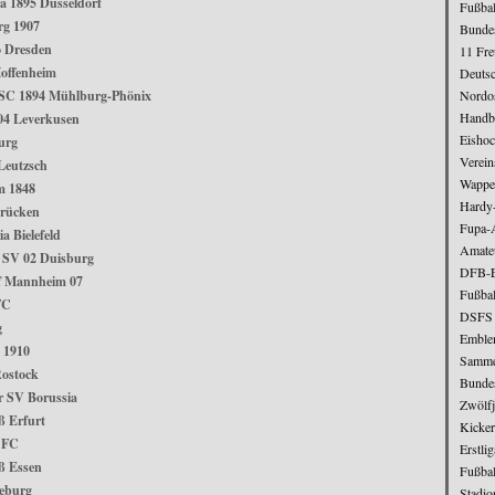
a 1895 Düsseldorf
Fußbal
g 1907
Bundes
 Dresden
11 Fr
offenheim
Deutsc
Nordos
 SC 1894 Mühlburg-Phönix
Handba
04 Leverkusen
Eishoc
urg
Verei
Leutzsch
Wappe
m 1848
Hardy
brücken
Fupa-
 Bielefeld
Amate
r SV 02 Duisburg
DFB-E
f Mannheim 07
Fußbal
FC
DSFS
g
Emble
i 1910
Samme
ostock
Bunde
r SV Borussia
Zwölfj
ß Erfurt
Kicker
 FC
Erstli
ß Essen
Fußbal
eburg
Stadio