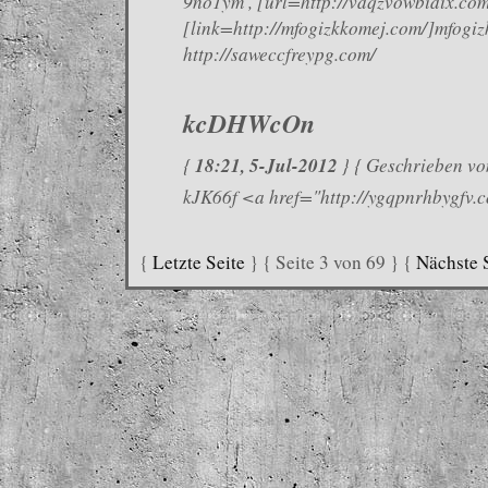
9no1ym , [url=http://vdqzvowbidix.com
[link=http://mfogizkkomej.com/]mfogiz
http://saweccfreypg.com/
kcDHWcOn
18:21, 5-Jul-2012
{
} { Geschrieben von
kJK66f <a href="http://ygqpnrhbygfv
{
Letzte Seite
} { Seite 3 von 69 } {
Nächste 