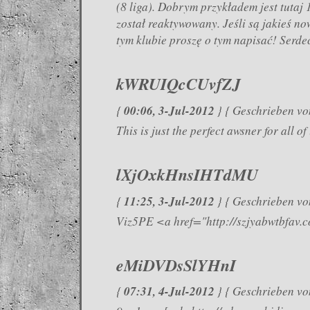
(8 liga). Dobrym przykładem jest tutaj 
został reaktywowany. Jeśli są jakieś no
tym klubie proszę o tym napisać! Serde
kWRUIQcCUvfZJ
00:06, 3-Jul-2012
{
} { Geschrieben vo
This is just the perfect awsner for all of
lXjOxkHnsIHTdMU
11:25, 3-Jul-2012
{
} { Geschrieben von
Viz5PE <a href="http://szjyabwtbfav
eMiDVDsSlYHnI
07:31, 4-Jul-2012
{
} { Geschrieben vo