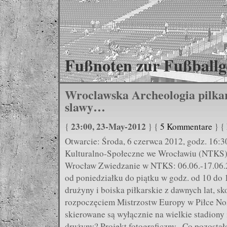
Fußnoten zur Fußballg
Wroclawska Archeologia pilkar
slawy…
23:00, 23-May-2012
{
} {
5 Kommentare
} {
Otwarcie: Środa, 6 czerwca 2012, godz. 16:
Kulturalno-Społeczne we Wrocławiu (NTKS),
Wrocław Zwiedzanie w NTKS: 06.06.-17.06.2
od poniedziałku do piątku w godz. od 10 do 
drużyny i boiska piłkarskie z dawnych lat, sk
rozpoczęciem Mistrzostw Europy w Piłce Noż
skierowane są wyłącznie na wielkie stadiony
drużyny? Projekt fotograficzny „Co pozosta