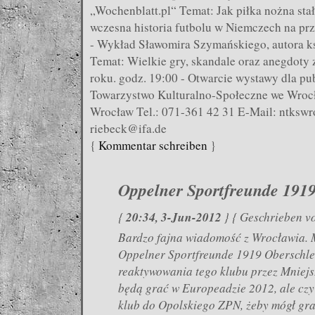
„Wochenblatt.pl“ Temat: Jak piłka nożna st
wczesna historia futbolu w Niemczech na prz
- Wykład Sławomira Szymańskiego, autora ks
Temat: Wielkie gry, skandale oraz anegdoty 
roku. godz. 19:00 - Otwarcie wystawy dla pu
Towarzystwo Kulturalno-Społeczne we Wrocł
Wrocław Tel.: 071-361 42 31 E-Mail: ntksw
riebeck@ifa.de
{
Kommentar schreiben
}
Oppelner Sportfreunde 1919
20:34, 3-Jun-2012
{
} { Geschrieben v
Bardzo fajna wiadomość z Wrocławia. 
Oppelner Sportfreunde 1919 Oberschle
reaktywowania tego klubu przez Mniejs
będą grać w Europeadzie 2012, ale czy
klub do Opolskiego ZPN, żeby mógł gra