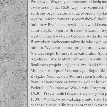
Wrocławia. Wszyscy zainteresowani będą mog
czerwca od godz. 16:30 w pomieszczeniach 
ze strony organizatorów oraz twórców wysta
wygłosi referat dotyczący początków futbolu
futbolu w Breslau na przykładzie wielki mec
autor książki „Sport w Breslau“ Sławomir Sz
wystąpieniach wystawa będzie otwarta dla w
Wszystkich zachęcamy także do własnych wę
futbolu. Wystawa stanowi projekt organizowa
Niemieckiego Towarzystwa Kulturalno-Społ
tygodnika „Wochenblatt.pl“ oraz Instytutu 
Realizacja projektu byłą możliwa dzięki fi
Ministerstwa Spraw Wewnętrzych Republiki 
Związku Niemieckich Stowarzyszeń Społeczn
Patronat honorowy nad wystawą objął Konsul
Federalnej Niemiec we Wrocławiu. Program, 
16:30 - Przywitanie i otwarcie wystawy: Co 
17:00 - Wykład wprowadzający autorstwa Ti
badacza historii piłki nożnej oraz redaktora