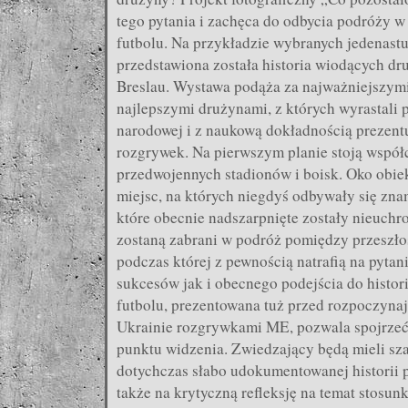
tego pytania i zachęca do odbycia podróży w
futbolu. Na przykładzie wybranych jedenastu
przedstawiona została historia wiodących d
Breslau. Wystawa podąża za najważniejszymi
najlepszymi drużynami, z których wyrastali p
narodowej i z naukową dokładnością prezent
rozgrywek. Na pierwszym planie stoją współ
przedwojennych stadionów i boisk. Oko obi
miejsc, na których niegdyś odbywały się znam
które obecnie nadszarpnięte zostały nieuch
zostaną zabrani w podróż pomiędzy przeszłoś
podczas której z pewnością natrafią na pyta
sukcesów jak i obecnego podejścia do histori
futbolu, prezentowana tuż przed rozpoczynaj
Ukrainie rozgrywkami ME, pozwala spojrzeć 
punktu widzenia. Zwiedzający będą mieli sza
dotychczas słabo udokumentowanej historii p
także na krytyczną refleksję na temat stosunku