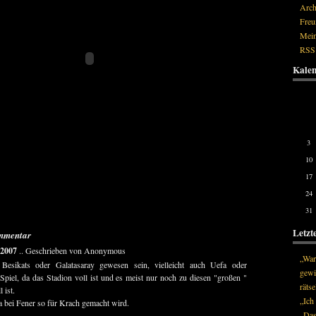
Arch
Freu
Mein
RSS
Kale
Mon
3
10
17
24
31
Letzt
mmentar
 2007
.. Geschrieben von Anonymous
„War
esikats oder Galatasaray gewesen sein, vielleicht auch Uefa oder
gewi
iel, da das Stadion voll ist und es meist nur noch zu diesen "großen "
rätse
 ist.
„Ich 
da bei Fener so für Krach gemacht wird.
„Das