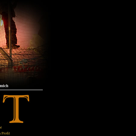
 mich
e
 Profil