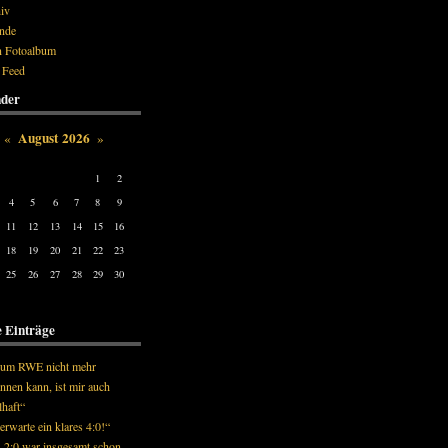
iv
nde
 Fotoalbum
 Feed
nder
August 2026
«
»
Tue
Wed
Thu
Fri
Sat
Sun
1
2
4
5
6
7
8
9
11
12
13
14
15
16
18
19
20
21
22
23
25
26
27
28
29
30
e Einträge
um RWE nicht mehr
nnen kann, ist mir auch
lhaft“
erwarte ein klares 4:0!“
 2:0 war insgesamt schon