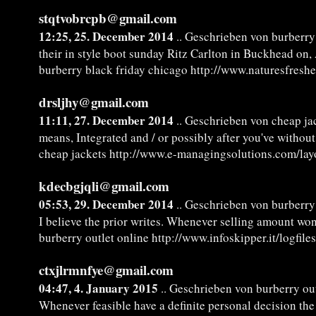
stqtvobrcpb@gmail.com
12:25, 25. December 2014
.. Geschrieben von burberry
their in style boot sunday Ritz Carlton in Buckhead on
burberry black friday chicago http://www.naturesfres
drsljhy@gmail.com
11:11, 27. December 2014
.. Geschrieben von cheap ja
means, Integrated and / or possibly after you've withou
cheap jackets http://www.e-managingsolutions.com/layo
kdecbgjqli@gmail.com
05:53, 29. December 2014
.. Geschrieben von burberry 
I believe the prior writes. Whenever selling amount won
burberry outlet online http://www.infoskipper.it/logfile
ctxjlrmnfye@gmail.com
04:47, 4. January 2015
.. Geschrieben von burberry out
Whenever feasible have a definite personal decision the