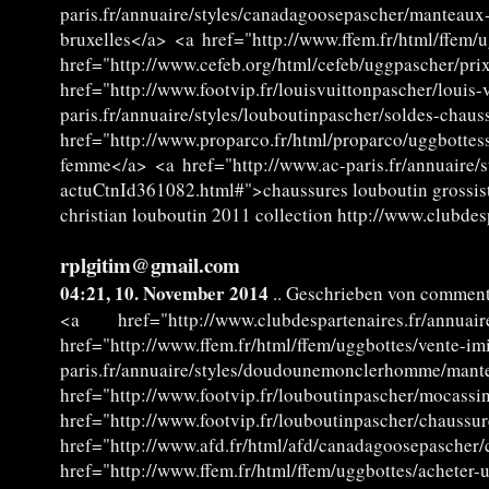
paris.fr/annuaire/styles/canadagoosepascher/mantea
bruxelles</a> <a href="http://www.ffem.fr/html/ffem
href="http://www.cefeb.org/html/cefeb/uggpascher/
href="http://www.footvip.fr/louisvuittonpascher/l
paris.fr/annuaire/styles/louboutinpascher/soldes-
href="http://www.proparco.fr/html/proparco/uggbott
femme</a> <a href="http://www.ac-paris.fr/annuaire/
actuCtnId361082.html#">chaussures louboutin grossis
christian louboutin 2011 collection http://www.clubde
rplgitim@gmail.com
04:21, 10. November 2014
.. Geschrieben von comment
<a href="http://www.clubdespartenaires.fr/annu
href="http://www.ffem.fr/html/ffem/uggbottes/v
paris.fr/annuaire/styles/doudounemonclerhomme/
href="http://www.footvip.fr/louboutinpascher/moc
href="http://www.footvip.fr/louboutinpascher/ch
href="http://www.afd.fr/html/afd/canadagoosepasch
href="http://www.ffem.fr/html/ffem/ugg