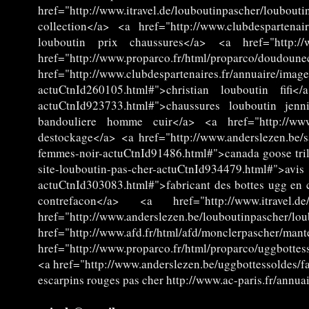
href="http://www.itravel.de/louboutinpascher/loubo
collection</a> <a href="http://www.clubdespartenai
louboutin prix chaussures</a> <a href="http://w
href="http://www.proparco.fr/html/proparco/doudoune
href="http://www.clubdespartenaires.fr/annuaire/im
actuCtnId260105.html#">christian louboutin fifi</a>
actuCtnId923733.html#">chaussures louboutin jenni
bandouliere homme cuir</a> <a href="http://www.itr
destockage</a> <a href="http://www.anderslezen.be/s
femmes-noir-actuCtnId91486.html#">canada goose trill
site-louboutin-pas-cher-actuCtnId934479.html#">avis
actuCtnId303083.html#">fabricant des bottes ugg en 
contrefacon</a> <a href="http://www.itravel.de/
href="http://www.anderslezen.be/louboutinpasch
href="http://www.afd.fr/html/afd/monclerpascher/m
href="http://www.proparco.fr/html/proparco/uggbotte
<a href="http://www.anderslezen.be/uggbottessoldes
escarpins rouges pas cher http://www.ac-paris.fr/annu