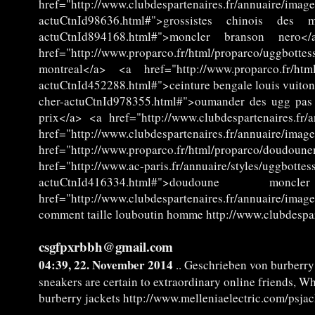
href="http://www.clubdespartenaires.fr/annuaire/
actuCtnId98636.html#">grossistes chinois des ma
actuCtnId894168.html#">moncler branson nero</a>
href="http://www.proparco.fr/html/proparco/uggbotte
montreal</a> <a href="http://www.proparco.fr/html
actuCtnId452288.html#">ceinture bengale louis vuito
cher-actuCtnId978355.html#">oumander des ugg pas ch
prix</a> <a href="http://www.clubdespartenaires.fr/
href="http://www.clubdespartenaires.fr/annu
href="http://www.proparco.fr/html/proparco/doudoune
href="http://www.ac-paris.fr/annuaire/styles/uggbot
actuCtnId416334.html#">doudoune moncl
href="http://www.clubdespartenaires.fr/annuaire/imag
comment taille louboutin homme http://www.clubdespa
csgfpxrbbh@gmail.com
04:39, 22. November 2014
.. Geschrieben von burberry
sneakers are certain to extraordinary online friends, 
burberry jackets http://www.melleniaelectric.com/psja