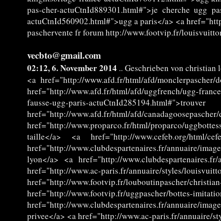
pas-cher-actuCtnId889301.html#">je cherche ugg pa
actuCtnId560902.html#">ugg a paris</a> <a href="htt
paschervente fr forum http://www.footvip.fr/louisvuit
vecbto@gmail.com
02:12, 6. November 2014
.. Geschrieben von christian 
<a href="http://www.afd.fr/html/afd/monclerpascher
href="http://www.afd.fr/html/afd/uggfrench/ugg-fra
fausse-ugg-paris-actuCtnId285194.html#">
href="http://www.afd.fr/html/afd/canadagoosepascher
href="http://www.proparco.fr/html/proparco/uggbott
taille</a> <a href="http://www.cefeb.org/html/c
href="http://www.clubdespartenaires.fr/annuaire/ima
lyon</a> <a href="http://www.clubdespartenaires.fr
href="http://www.ac-paris.fr/annuaire/styles/louisv
href="http://www.footvip.fr/louboutinpascher/c
href="http://www.footvip.fr/uggpascher/botte
href="http://www.clubdespartenaires.fr/annuaire/i
privee</a> <a href="http://www.ac-paris.fr/annuaire/