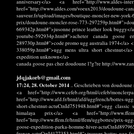
anniversary</a> <a href="http://www.aldes-int
href="http://www.aldes.com/voeux2013/doudoune-c
sauveur.fr/upload/images/boutique-moncler-new-yor
prix/doudoune-moncler-rose-773-297259p.html#">doudo
669342p.html#">jusonne prince leather look buggy</a
youtube-592934p.html#">acheter canada goose en f
289730p.html#">code promo ugg australia 1974</a> <a
338059p.html#">ugg mens ultra short chestnut</a> 
expedition unknown</a>
canada goose pas cher doudoune l?g?re http://www.za
jdqjakorb@gmail.com
17:24, 28. October 2014
.. Geschrieben von doudoune
<a href="http://www.cefeb.org/html/cefeb/moncle
href="http://www.afd.fr/html/afd/uggfrench/bottes-u
short-chestnut-actuCtnId751948.html#">ugg classic s
himalaya prix</a> <a href="http://www.ffem.fr/
href="http://www.ffem.fr/html/ffem/uggbottes/prix-ug
goose-expedition-parka-homme-hiver-actuCtnId897965
france-actuCtnId177353.html#">trouver bottes ugg f