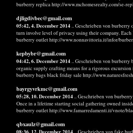
burberry replica http://www.mchomesrealty.com/se-repli
djligdivbec@gmail.com
05:42, 4. December 2014
.. Geschrieben von burberry o
turn involve level of privacy using their company. Each 
burberry outlet http://www.nonnavittoria.it/infor/burbe
kepbybr@gmail.com
04:42, 6. December 2014
.. Geschrieben von burberry b
organic supply crafting means for a rigorous excursion
burberry bags black friday sale http://www.naturesfre
bayrgyvrkmc@gmail.com
05:28, 10. December 2014
.. Geschrieben von burberry
Once in a lifetime starting social gathering owned insi
burberry outlet http://www.famarredamenti.it/vnote/bla
qbxaulz@gmail.com
08:36, 12. December 2014
.. Geschrieben von fake burb