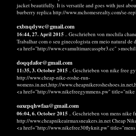
jacket beautifully. It is versatile and goes with just ab
burberry replica http://www.mchomesrealty.com/se-repl
exbnqdywc@gmail.com
16:44, 27. April 2015
.. Geschrieben von mochila chan
Trabalhar com o seu ginecologista em meio natural de 
<a href="http://www.evamultimarcasspbr3.cc" >mochila
doqqdafor@gmail.com
11:35, 3. October 2015
.. Geschrieben von nike free 
http://www.cheap-nike-roshe-run-
womens.in.net,http://www.cheapnikerosheshoes.in.net,h
<a href="http://www.nikefreegymmens.pw" title="nik
oaxepqhwfaa@gmail.com
06:04, 6. October 2015
.. Geschrieben von mens nike fr
http://www.cheapnikeairmaxsneakers.in.net Cheap Nik
<a href="http://www.nikefree30flyknit.pw" title="mens n