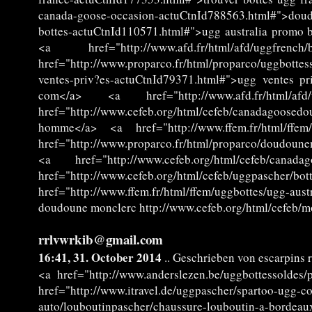
canada-goose-occasion-actuCtnId788563.html#">doudo
bottes-actuCtnId110571.html#">ugg australia promo b
<a href="http://www.afd.fr/html/afd/uggfr
href="http://www.proparco.fr/html/proparco/uggbottes
ventes-priv?es-actuCtnId79371.html#">ugg ventes pri
com</a> <a href="http://www.afd.fr/html/afd/
href="http://www.cefeb.org/html/cefeb/canadagoosed
homme</a> <a href="http://www.ffem.fr/html/ffem/
href="http://www.proparco.fr/html/proparco/doudoun
<a href="http://www.cefeb.org/html/cefeb/can
href="http://www.cefeb.org/html/cefeb/uggpas
href="http://www.ffem.fr/html/ffem/uggbottes/ugg-aust
doudoune monclerc http://www.cefeb.org/html/cefeb/
rrlvwrkib@gmail.com
16:41, 31. October 2014
.. Geschrieben von escarpins 
<a href="http://www.anderslezen.be/uggbottessoldes
href="http://www.itravel.de/uggpascher/spartoo-
auto/louboutinpascher/chaussure-louboutin-a-bordea