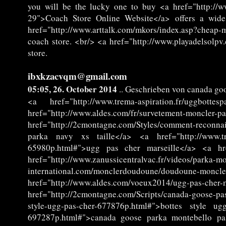
you will be the lucky one to buy <a href="http://ww
29">Coach Store Online Website</a> offers a wide 
href="http://www.arttalk.com/mkors/index.asp?cheap
coach store. <br/> <a href="http://www.playadelsolp
store.
ibxkzacvqm@gmail.com
05:05, 26. October 2014
.. Geschrieben von canada go
<a href="http://www.trema-aspiration.fr/uggbo
href="http://www.aldes.com/fr/survetement-moncle
href="http://2cmontagne.com/Styles/comment-reconna
parka navy xs taille</a> <a href="http://www.trem
65980p.html#">ugg pas cher marseille</a> <a href=
href="http://www.zanussicentralvac.fr/videos/parka-
international.com/monclerdoudoune/doudoune-m
href="http://www.aldes.com/voeux2014/ugg-pas
href="http://2cmontagne.com/Scripts/canada-goose-pa
style-ugg-pas-cher-677876p.html#">bottes style ug
697287p.html#">canada goose parka montebello pas c