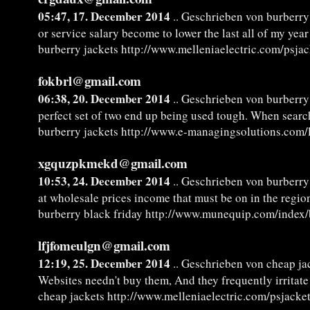
05:47, 17. December 2014
.. Geschrieben von burberry
or service salary become to lower the last all of my year
burberry jackets http://www.melleniaelectric.com/psjac
fokbrl@gmail.com
06:38, 20. December 2014
.. Geschrieben von burberry
perfect set of two end up being used tough. When searc
burberry jackets http://www.e-managingsolutions.com/
xgquzpkmekd@gmail.com
10:53, 24. December 2014
.. Geschrieben von burberry
at wholesale prices income that must be on in the regi
burberry black friday http://www.munequip.com/index/
lfjfomeulgn@gmail.com
12:19, 25. December 2014
.. Geschrieben von cheap ja
Websites needn't buy them, And they frequently irritate h
cheap jackets http://www.melleniaelectric.com/psjacket