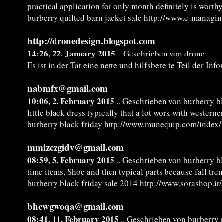
practical application for only month definitely is worth
burberry quilted barn jacket sale http://www.e-managi
http://dronedesign.blogspot.com
14:26, 22. January 2015
.. Geschrieben von drone
Es ist in der Tat eine nette und hilfsbereite Teil der Inf
nabmfx@gmail.com
10:06, 2. February 2015
.. Geschrieben von burberry b
little black dress typically that a lot work with westerne
burberry black friday http://www.munequip.com/index/
mmizczgidv@gmail.com
08:59, 5. February 2015
.. Geschrieben von burberry b
time items, Shoe and then typical parts because fall tre
burberry black friday sale 2014 http://www.sorashop.i
bhcwgwoqa@gmail.com
08:41, 11. February 2015
.. Geschrieben von burberry 