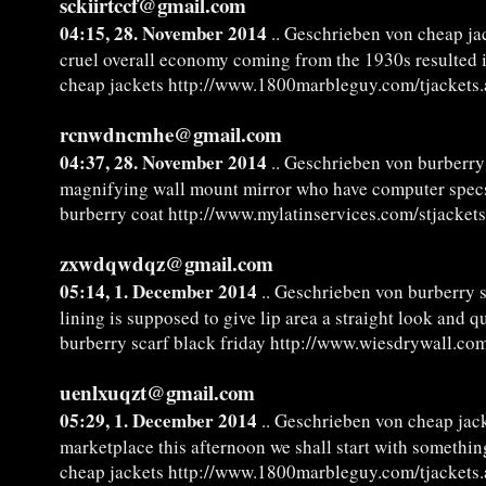
sckiirtccf@gmail.com
04:15, 28. November 2014
.. Geschrieben von cheap ja
cruel overall economy coming from the 1930s resulted i
cheap jackets http://www.1800marbleguy.com/tjackets.
rcnwdncmhe@gmail.com
04:37, 28. November 2014
.. Geschrieben von burberry
magnifying wall mount mirror who have computer specs
burberry coat http://www.mylatinservices.com/stjackets
zxwdqwdqz@gmail.com
05:14, 1. December 2014
.. Geschrieben von burberry s
lining is supposed to give lip area a straight look and q
burberry scarf black friday http://www.wiesdrywall.com
uenlxuqzt@gmail.com
05:29, 1. December 2014
.. Geschrieben von cheap jac
marketplace this afternoon we shall start with somethin
cheap jackets http://www.1800marbleguy.com/tjackets.