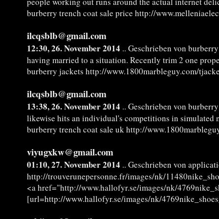
people working out runs around the actual internet deli
burberry trench coat sale price http://www.melleniaele
ilcqsblb@gmail.com
12:30, 26. November 2014
.. Geschrieben von burberry
having married to a situation. Recently trim 2 one prope
burberry jackets http://www.1800marbleguy.com/tjacke
ilcqsblb@gmail.com
13:38, 26. November 2014
.. Geschrieben von burberry 
likewise hits an individual's competitions in simulated 
burberry trench coat sale uk http://www.1800marbleguy
viyugxkw@gmail.com
01:10, 27. November 2014
.. Geschrieben von applicati
http://trouverunepersonne.fr/images/nk/11480nike_sho
<a href="http://www.hallofyr.se/images/nk/4769nike_sh
[url=http://www.hallofyr.se/images/nk/4769nike_shoes_s