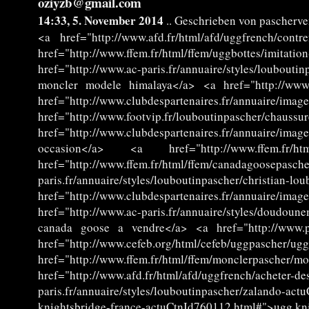
oziyzb@gmail.com
14:33, 5. November 2014
.. Geschrieben von pascherve
<a href="http://www.afd.fr/html/afd/uggfrench/con
href="http://www.ffem.fr/html/ffem/uggbottes/imita
href="http://www.ac-paris.fr/annuaire/styles/loubo
moncler modele himalaya</a> <a href="http://www.fo
href="http://www.clubdespartenaires.fr/annuaire/ima
href="http://www.footvip.fr/louboutinpascher/chau
href="http://www.clubdespartenaires.fr/annuaire/
occasion</a> <a href="http://www.ffem.fr/ht
href="http://www.ffem.fr/html/ffem/canadagoosepasch
paris.fr/annuaire/styles/louboutinpascher/chri
href="http://www.clubdespartenaires.fr/annuaire/
href="http://www.ac-paris.fr/annuaire/styles/doud
canada goose a vendre</a> <a href="http://www.pro
href="http://www.cefeb.org/html/cefeb/uggpa
href="http://www.ffem.fr/html/ffem/monclerp
href="http://www.afd.fr/html/afd/uggfrench/ach
paris.fr/annuaire/styles/louboutinpascher/zalando-a
knightsbridge-france-actuCtnId760112.html#">ugg kni