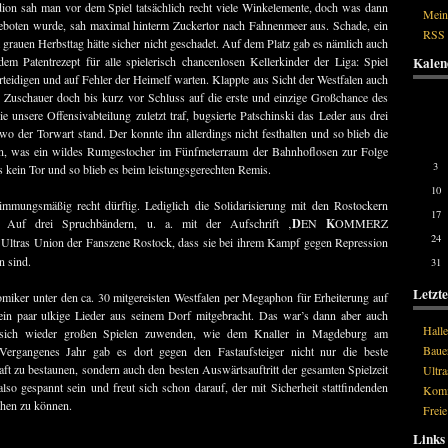
dion sah man vor dem Spiel tatsächlich recht viele Winkelemente, doch was dann
Mein
geboten wurde, sah maximal hinterm Zuckertor nach Fahnenmeer aus. Schade, ein
RSS 
grauen Herbsttag hätte sicher nicht geschadet. Auf dem Platz gab es nämlich auch
dem Patentrezept für alle spielerisch chancenlosen Kellerkinder der Liga: Spiel
Kalen
teidigen und auf Fehler der Heimelf warten. Klappte aus Sicht der Westfalen auch
6 Zuschauer doch bis kurz vor Schluss auf die erste und einzige Großchance des
e unsere Offensivabteilung zuletzt traf, bugsierte Patschinski das Leder aus drei
Mon
o der Torwart stand. Der konnte ihn allerdings nicht festhalten und so blieb die
gen, was ein wildes Rumgestocher im Fünfmeterraum der Bahnhoflosen zur Folge
3
as kein Tor und so blieb es beim leistungsgerechten Remis.
10
mmungsmäßig recht dürftig. Lediglich die Solidarisierung mit den Rostockern
17
. Auf drei Spruchbändern, u. a. mit der Aufschrift ‚
D
EN
K
OMMERZ
24
ltras Union der Fanszene Rostock, dass sie bei ihrem Kampf gegen Repression
n sind.
31
Letzt
miker unter den ca. 30 mitgereisten Westfalen per Megaphon für Erheiterung auf
ein paar ulkige Lieder aus seinem Dorf mitgebracht. Das war’s dann aber auch
Halle
ich wieder großen Spielen zuwenden, wie dem Knaller in Magdeburg am
Bauer
rgangenes Jahr gab es dort gegen den Fastaufsteiger nicht nur die beste
ft zu bestaunen, sondern auch den besten Auswärtsauftritt der gesamten Spielzeit
Ultra
so gespannt sein und freut sich schon darauf, der mit Sicherheit stattfindenden
Komm
ehen zu können.
Frei
Links