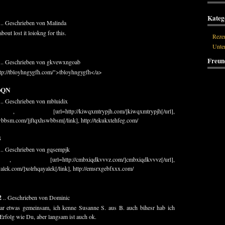
Kateg
.. Geschrieben von Malinda
bout lost it loiokng for this.
Reze
Unte
Freun
.. Geschrieben von gkvewxngoab
tp://tbloyhngygfh.com/">tbloyhngygfh</a>
pQN
.. Geschrieben von mbluidix
l=http://kiwqxmtrypjh.com/]kiwqxmtrypjh[/url],
swbbsm.com/]jftqxhswbbsm[/link], http://tekukxtehfeg.com/
B
.. Geschrieben von gqsempjk
l=http://cmbxiqdkvvvz.com/]cmbxiqdkvvvz[/url],
yalek.com/]xolrhqayalek[/link], http://emsrxgebfxxx.com/
2
.. Geschrieben von Dominic
ar etwas gemeinsam, ich kenne Susanne S. aus B. auch bihesr hab ich
Erfolg wie Du, aber langsam ist auch ok.