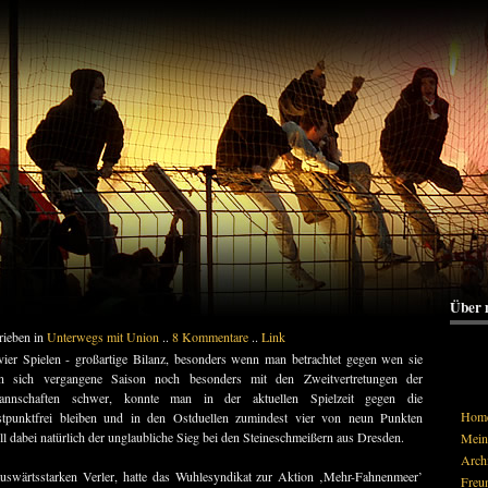
Über 
rieben in
Unterwegs mit Union
..
8 Kommentare
..
Link
 vier Spielen - großartige Bilanz, besonders wenn man betrachtet gegen wen sie
n sich vergangene Saison noch besonders mit den Zweitvertretungen der
annschaften schwer, konnte man in der aktuellen Spielzeit gegen die
Hom
ustpunktfrei bleiben und in den Ostduellen zumindest vier von neun Punkten
l dabei natürlich der unglaubliche Sieg bei den Steineschmeißern aus Dresden.
Mein 
Arch
uswärtsstarken Verler, hatte das Wuhlesyndikat zur Aktion ‚Mehr-Fahnenmeer’
Freu