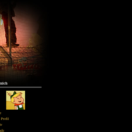
mich
e
Profil
iv
nde