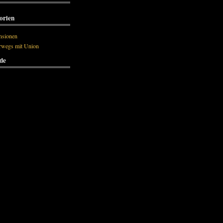
orien
nsionen
rwegs mit Union
de