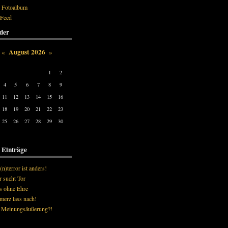
 Fotoalbum
Feed
der
August 2026
«
»
Tue
Wed
Thu
Fri
Sat
Sun
1
2
4
5
6
7
8
9
11
12
13
14
15
16
18
19
20
21
22
23
25
26
27
28
29
30
e Einträge
(n)terror ist anders!
 sucht Tor
s ohne Ehre
erz lass nach!
e Meinungsäußerung?!