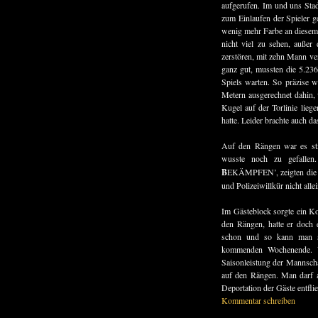
aufgerufen. Im und uns Sta
zum Einlaufen der Spieler 
wenig mehr Farbe an diesem 
nicht viel zu sehen, außer 
zerstören, mit zehn Mann ver
ganz gut, mussten die 5.23
Spiels warten. So präzise wi
Metern ausgerechnet dahin, w
Kugel auf der Torlinie lie
hatte. Leider brachte auch d
Auf den Rängen war es sti
wusste noch zu gefallen
B
EKÄMPFEN’, zeigten die U
und Polizeiwillkür nicht allei
Im Gästeblock sorgte ein Ko
den Rängen, hatte er doch 
schon und so kann man s
kommenden Wochenende. Ve
Saisonleistung der Mannscha
auf den Rängen. Man darf al
Deportation der Gäste entfli
Kommentar schreiben