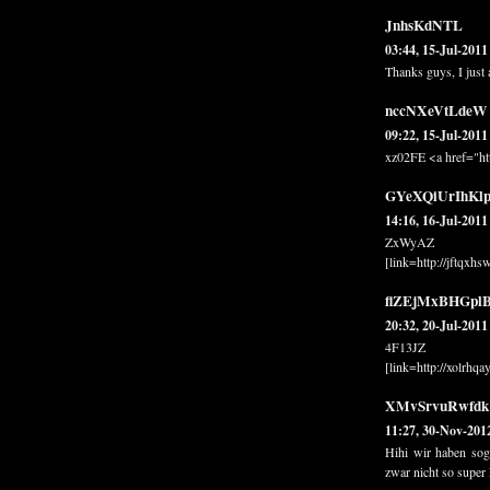
JnhsKdNTL
03:44, 15-Jul-2011
Thanks guys, I just a
nccNXeVtLdeW
09:22, 15-Jul-2011
xz02FE <a href="ht
GYeXQiUrIhKl
14:16, 16-Jul-2011
ZxWyAZ , [ur
[link=http://jftqxh
flZEjMxBHGpl
20:32, 20-Jul-2011
4F13JZ , [ur
[link=http://xolrhqa
XMvSrvuRwfdk
11:27, 30-Nov-201
Hihi wir haben sog
zwar nicht so super 