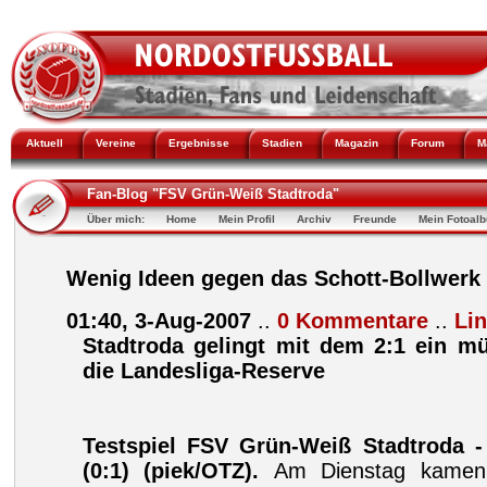
Aktuell
Vereine
Ergebnisse
Stadien
Magazin
Forum
M
Fan-Blog "FSV Grün-Weiß Stadtroda"
Über mich:
Home
Mein Profil
Archiv
Freunde
Mein Fotoal
Wenig Ideen gegen das Schott-Bollwerk
01:40, 3-Aug-2007
..
0 Kommentare
..
Li
Stadtroda gelingt mit dem 2:1 ein m
die Landesliga-Reserve
Testspiel FSV Grün-Weiß Stadtroda - 
(0:1)
(piek/OTZ).
Am Dienstag kamen 