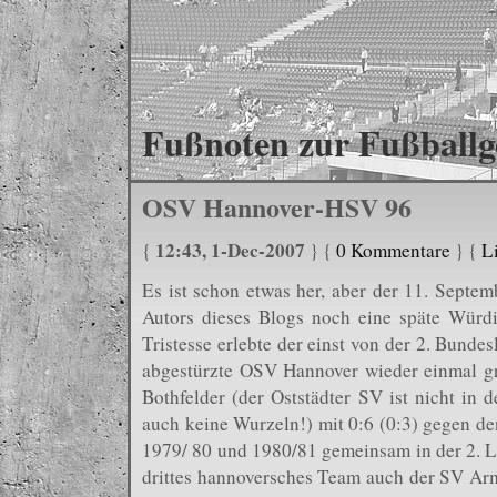
Fußnoten zur Fußballg
OSV Hannover-HSV 96
12:43, 1-Dec-2007
{
} {
0 Kommentare
} {
L
Es ist schon etwas her, aber der 11. Septemb
Autors dieses Blogs noch eine späte Würdi
Tristesse erlebte der einst von der 2. Bundes
abgestürzte OSV Hannover wieder einmal gr
Bothfelder (der Oststädter SV ist nicht in d
auch keine Wurzeln!) mit 0:6 (0:3) gegen d
1979/ 80 und 1980/81 gemeinsam in der 2. Li
drittes hannoversches Team auch der SV Armi