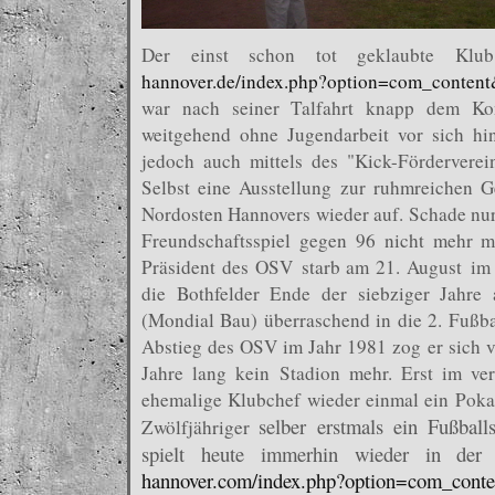
Der einst schon tot geklaubte Klu
hannover.de/index.php?option=com_conte
war nach seiner Talfahrt knapp dem Ko
weitgehend ohne Jugendarbeit vor sich hin
jedoch auch mittels des "Kick-Förderverei
Selbst eine Ausstellung zur ruhmreichen G
Nordosten Hannovers wieder auf. Schade nu
Freundschaftsspiel gegen 96 nicht mehr m
Präsident des OSV starb am 21. August im 
die Bothfelder Ende der siebziger Jahre 
(Mondial Bau) überraschend in die 2. Fußb
Abstieg des OSV im Jahr 1981 zog er sich v
Jahre lang kein Stadion mehr. Erst im ve
ehemalige Klubchef wieder einmal ein Pokal
selber erstmals ein Fußball
Zwölfjähriger
spielt heute immerhin wieder in der
hannover.com/index.php?option=com_con