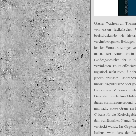
Grünes Wachsen am Themenk
von ersten lexikalische
beeindruckende wie histor
vereinsbezogenen Beiträgen,
lokalen Vorraussetzungen ve
unten. Der Autor scheint
Landesgeschichte der in
vereinbaren. Es ist offensic
logistisch nicht leicht, für 
jedoch brilliante Landesber
historisch-polititsche oder g
Landesname Moldawien ha
Dass das Fürstentum Moldau
dieses auch namensgebend fü
man sich, wieso Grüne im D
Crisana für das Kreischgeb
dem rumänischen Namen Tran
versteckt wurde. Im Gegensat
Italiens zwar, dass der Na