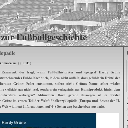
zur Fußballgeschichte
lopädie
Kommentare
} {
Link
}
 Rezensent, der fragt, wann Fußballhistoriker und -geograf Hardy Grüne
nstzunehmendes Fußballfachbuch, in dem nicht auffällt, dass gefühlt ein Drittel der
iteratur Grünes Feder entstammt, sofern nicht Grünes Name selber wieder
üne vielleicht gar nicht real, sondern ein verlagsinternes Kunstprodukt, hinter dem
ostwritern verbergen? Mitnichten. Doch gerade deswegen ist es wieder
 Grüne im ersten Teil der Weltfußballenzyklopädie (Europa und Asien; der II.
M
n Welt widmen) Informationen auf 448 Seiten eng beschrieben auswalzt.