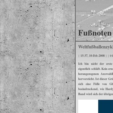
Fußnoten 
Weltfußballenzyk
{
15:37, 10-Feb-2008
} {
0 
Ich bin nicht der erste
eigentlich schläft. Kein er
herangezogenen Auswahll
hervorsticht. Ist dieser Gr
sich eine Fülle von Gh
beeindruckend, wie Hardy
Band wird sich der übrige