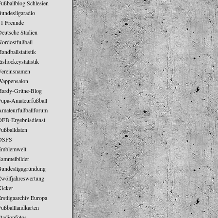
ußballblog Schlesien
Bundesligaradio
11 Freunde
Deutsche Stadien
Nordostfußball
andballstatistik
ishockeystatistik
Vereinsnamen
Wappensalon
Hardy-Grüne-Blog
Fupa-Amateurfußball
Amateurfußballforum
DFB-Ergebnisdienst
Fußballdaten
DSFS
Emblemwelt
Sammelbilder
Bundesligagründung
Zwölfjahreswertung
Kicker
rstligaarchiv Europa
ußballlandkarten
tadionfotos