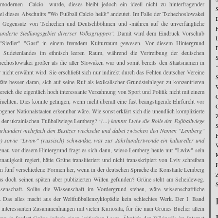
m modernen "Calcio" wurde, dieses bleibt jedoch ein ideell nicht zu hinterfragender
itel dieses Abschnitts "Wo Fußball Calcio heißt" andeutet. Im Falle der Tschechoslowakei
ale Gegensatz von Tschechen und Deutschböhmen und -mähren auf die unverfängliche
underte Siedlungsgebiet diverser Volksgruppen".
Damit wird dem Eindruck Vorschub
als "Siedler" "Gast" in einem fremdem Kulturraum gewesen. Vor diesem Hintergrund
 Sudetenlandes im ethnisch leeren Raum, während die Vertreibung der deutschen
hechoslowakei größer als die aller Slowaken war und somit bereits den Staatsnamen in
r nicht erwähnt wird. Sie erschließt sich nur indirekt durch das Fehlen deutscher Vereine
S
äte besser daran, sich auf seine Ruf als lexikalischer Grundsteinleger zu konzentrieren
W
Bereich die eigentlich hoch interessante Verzahnung von Sport und Politik nicht mit einem
achten. Dies könnte gelingen, wenn nicht überall eine fast beängstigende Ehrfurcht vor
gener Nationalstaaten erkennbar wäre. Wie sonst erklärt sich die unendlich komplizierte
 der ukrainischen Fußballwiege Lemberg?
"(...) kommt Lwiw die Rolle der Fußballwiege
Jahrhundert mehrfach den Besitzer wechselte und dabei zwischen den Namen "Lemberg"
h) sowie "Lwow" (russisch) schwankte, war zur Jahrhundertwende ein kultureller und
W
nau vor diesem Hintergrund fragt es sich dann, wieso Lemberg heute nur "Lwiw" sein
K
nauigkeit regiert, hätte Grüne transliteriert und nicht transskripiert von Lviv schreiben
n fünf verschiedene Formen her, wenn in der deutschen Sprache die Konstante Lemberg
us doch seinen späten aber publizierten Willen gefunden? Grüne steht am Scheideweg.
senschaft. Sollte die Wissenschaft im Vordergrund stehen, wäre wissenschaftliche
Das alles macht aus der Weltfußballenzyklopädie kein schlechtes Werk. Der I. Band
an interessanten Zusammenhängen mit vielen Kuriosita, für die man Grünes Bücher allein
n je fordert Grüne jedoch einen kritischen Leser. Ähnlich der Wikipedia im Internet