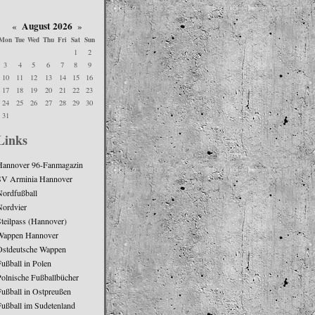
August 2026
«
»
Mon
Tue
Wed
Thu
Fri
Sat
Sun
1
2
3
4
5
6
7
8
9
10
11
12
13
14
15
16
17
18
19
20
21
22
23
24
25
26
27
28
29
30
31
Links
Hannover 96-Fanmagazin
SV Arminia Hannover
Nordfußball
Nordvier
teilpass (Hannover)
Wappen Hannover
Ostdeutsche Wappen
ußball in Polen
Polnische Fußballbücher
Fußball in Ostpreußen
Fußball im Sudetenland