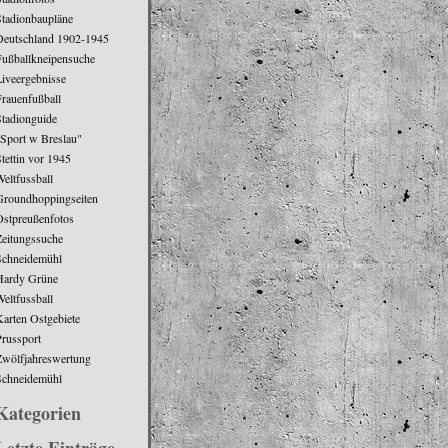
Stadionbaupläne
Deutschland 1902-1945
Fußballkneipensuche
Liveergebnisse
Frauenfußball
Stadionguide
"Sport w Breslau"
tettin vor 1945
eltfussball
Groundhoppingseiten
Ostpreußenfotos
Zeitungssuche
Schneidemühl
Hardy Grüne
eltfussball
arten Ostgebiete
Prussport
Zwölfjahreswertung
Schneidemühl
Kategorien
Letzte Einträge