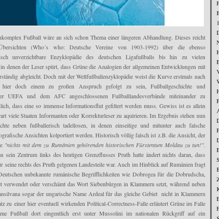
F
omplex Fußball wäre an sich schon Thema einer längeren Abhandlung. Dieses reicht
n Übersichten (Who´s who: Deutsche Vereine von 1903-1992) über die ebenso
H
isch unverzichtbare Enzyklopädie des deutschen Ligafußballs bis hin zu vielen
E
 in denen der Leser spürt, dass Grüne die Analogien der allgemeinen Entwicklungen mit
rständig abgleicht. Doch mit der Weltfußballenzyklopädie weist die Kurve erstmals nach
 hier doch einem zu großen Anspruch gefolgt zu sein, Fußballgeschichte und
 der UEFA und dem AFC angeschlossenen Fußballlandesverbände miteinander zu
htlich, dass eine so immense Informationsflut gefiltert werden muss. Gewiss ist es allein
derart viele Staaten Informanten oder Korrekturleser zu aquirieren. Im Ergebnis stehen nun
ichte neben fußballerisch tadellosen, in denen einseitige und mitunter auch falsche
eografische Ansichten kolportiert werden. Historisch völlig falsch ist z.B. die Ansicht, der
be
"nichts mit dem zu Rumänien gehörenden historischen Fürstentum Moldau zu tun!".
 sein Zentrum links des heutigen Grenzflusses Pruth hatte ändert nichts daran, dass
r seine rechts des Pruth gelgenen Landesteile war. Auch im Hinblick auf Rumänien fragt
eutschen unbekannte rumänische Begrifflichkeiten wie Dobrogea für die Dobrudscha,
iet verwendet oder verschämt das Wort Siebenbürgen in Klammern setzt, während neben
silvana sogar der ungarische Name Ardeal für das gleiche Gebiet nicht in Klammern
E
z zu einer hier eventuell wirkenden Political-Correctness-Falle erläutert Grüne im Falle
F
me Fußball dort eingentlich erst unter Mussolini im nationalen Rückgriff auf ein
S