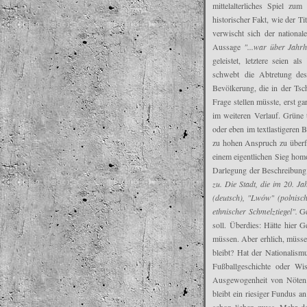
mittelalterliches Spiel zu
historischer Fakt, wie der T
verwischt sich der nation
Aussage
"...war über Jahrh
geleistet, letztere seien 
schwebt die Abtretung des
Bevölkerung, die in der Tsc
Frage stellen müsste, erst ga
im weiteren Verlauf. Grüne t
oder eben im textlastigeren 
zu hohen Anspruch zu überfr
einem eigentlichen Sieg homo
Darlegung der Beschreibung
zu. Die Stadt, die im 20. 
(deutsch), "Lwów" (polnisc
ethnischer Schmelztiegel".
Ge
soll. Überdies: Hätte hier Ge
müssen. Aber erhlich, müsse
bleibt? Hat der Nationalism
Fußballgeschichte oder Wis
Ausgewogenheit von Nöten. 
bleibt ein riesiger Fundus 
schon lieben muss. Mehr den