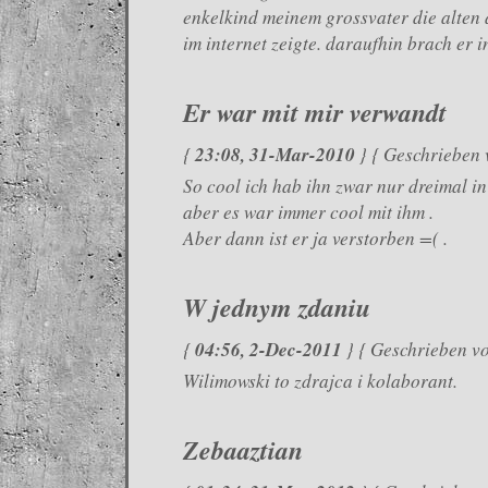
enkelkind meinem grossvater die alten
im internet zeigte. daraufhin brach er i
Er war mit mir verwandt
23:08, 31-Mar-2010
{
} { Geschrieben 
So cool ich hab ihn zwar nur dreimal i
aber es war immer cool mit ihm .
Aber dann ist er ja verstorben =( .
W jednym zdaniu
04:56, 2-Dec-2011
{
} { Geschrieben v
Wilimowski to zdrajca i kolaborant.
Zebaaztian