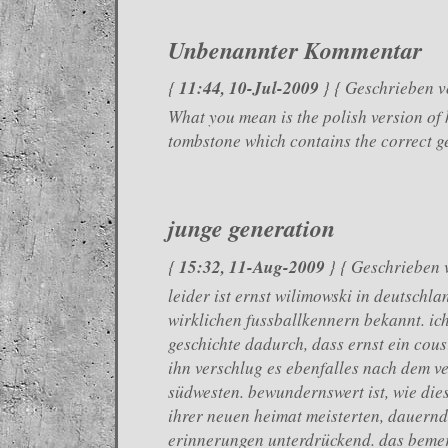
Unbenannter Kommentar
11:44, 10-Jul-2009
{
} { Geschrieben 
What you mean is the polish version of 
tombstone which contains the correct g
junge generation
15:32, 11-Aug-2009
{
} { Geschrieben
leider ist ernst wilimowski in deutschla
wirklichen fussballkennern bekannt. ic
geschichte dadurch, dass ernst ein cou
ihn verschlug es ebenfalles nach dem ve
südwesten. bewundernswert ist, wie die
ihrer neuen heimat meisterten, dauern
erinnerungen unterdrückend. das bemerkt