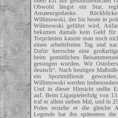
blieb Ezi aus gesundheitlichen 
Obwohl längst ein Star, reg
Amateurgedanke. Rückblic
Willimowski, der bis heute in pol
Wilimowski geführt wird, Anfa
bekamen damals kein Geld für 
Torprämien kannte man noch nicht
einen arbeitsfreien Tag und na
Dafür herrschte eine großarti
beim gemütlichen Beisammensei
gesungen wurden. Wir Ostobersc
deutsch“. Nach heutigen Maßstä
ein Sportmillionär geword
Willimowski werden insbesonder
Und in dieser Hinsicht stellte
auf. Beim Ligaspielerfolg von 1
traf er allein sieben Mal, und in 
Polen erzielte er die gleiche 
Legende hat ihn spätestens die 