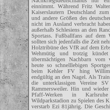
Nachkriegsdeutschlands nur ei
einnimmt. Während Fritz Walt
Kaiserslautern Deutschland zum
und andere Größen des deutschen
nicht im Ausland verbracht haben
außerhalb Schlesiens an den Rand
Sportass. Fußballfans auf dem 
sollten sich jedenfalls die Zeit n
Holztribüne des VfR auf dem Erb
Wehmütig und trotzig kündet
übermächtigen Nachbarn vom 
heute so schnelllebigen Sportges
beim Kehler FV hing Willim
endgültig an den Nagel. Als Train
die unterklassigen Vereine 
Rammersweiler. Hin und wieder 
Pfaff-Werken in Karlsruh
Wildparkstadion zu Spielen des
verstarb Ezi 81jährig. Die Geschi