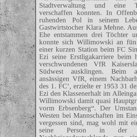
Stadtverwaltung und eine Tot
verschaffen konnten. In Offen
ruhenden Pol in seinem Lebe
Gastwirtstocher Klara Mehne. Au
Ehe entstammen drei Töchter un
konnte sich Willimowski an fün
einer kurzen Station beim FC Si
Ezi seine Erstligakarriere beim
verschwundenen VfR Kaisersla
Südwest ausklingen. Beim 
ansässigen VfR, einem Nachbarh
des 1. FC’, erzielte er 1953 31 d
Ezi den Klassenerhalt im Alleinga
Willimowski damit quasi Hauptgru
vorm Erbsenberg“. Der Umstan
Westen bei Mannschaften im Einsa
vergessen sind, mag wohl mit ei
seine Person in der Fußb