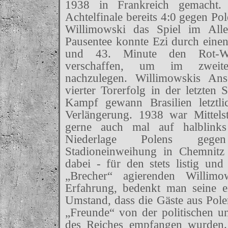
1938 in Frankreich gemacht.
Achtelfinale bereits 4:0 gegen Po
Willimowski das Spiel im All
Pausentee konnte Ezi durch einen
und 43. Minute den Rot-W
verschaffen, um im zweit
nachzulegen. Willimowskis Ansc
vierter Torerfolg in der letzten
Kampf gewann Brasilien letztl
Verlängerung. 1938 war Mittels
gerne auch mal auf halblinks
Niederlage Polens gege
Stadioneinweihung in Chemnitz
dabei - für den stets listig und
„Brecher“ agierenden Willimo
Erfahrung, bedenkt man seine 
Umstand, dass die Gäste aus Pole
„Freunde“ von der politischen u
des Reiches empfangen wurden.