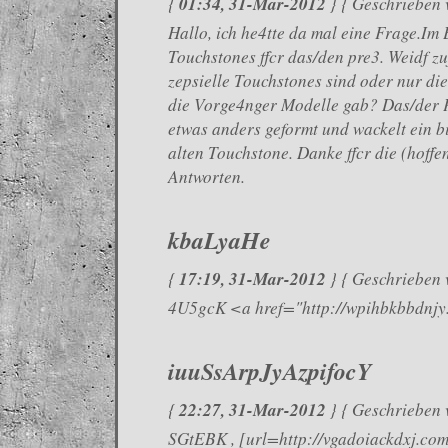
01:34, 31-Mar-2012
{
} { Geschrieben 
Hallo, ich he4tte da mal eine Frage.Im 
Touchstones ffcr das/den pre3. Weidf z
zepsielle Touchstones sind oder nur die 
die Vorge4nger Modelle gab? Das/der P
etwas anders geformt und wackelt ein 
alten Touchstone. Danke ffcr die (hoffen
Antworten.
kbaLyaHe
17:19, 31-Mar-2012
{
} { Geschrieben 
4U5gcK <a href="http://wpihbkbbdnj
iuuSsArpJyAzpifocY
22:27, 31-Mar-2012
{
} { Geschrieben 
SGtEBK , [url=http://vgadoiackdxj.com