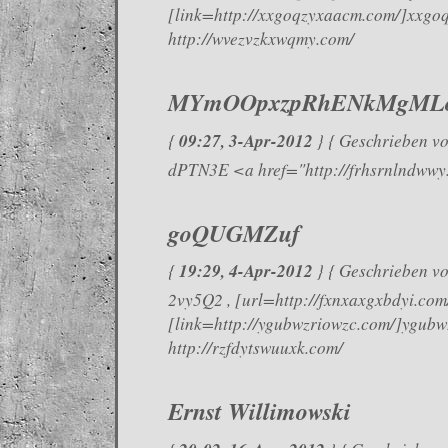
[link=http://xxgoqzyxaacm.com/]xxgoq
http://wvezvzkxwqmy.com/
MYmOOpxzpRhENkMgML
09:27, 3-Apr-2012
{
} { Geschrieben v
dPTN3E <a href="http://frhsrnlndww
goQUGMZuf
19:29, 4-Apr-2012
{
} { Geschrieben v
2vy5Q2 , [url=http://fxnxaxgxbdyi.com
[link=http://ygubwzriowzc.com/]ygubwz
http://rzfdytswuuxk.com/
Ernst Willimowski