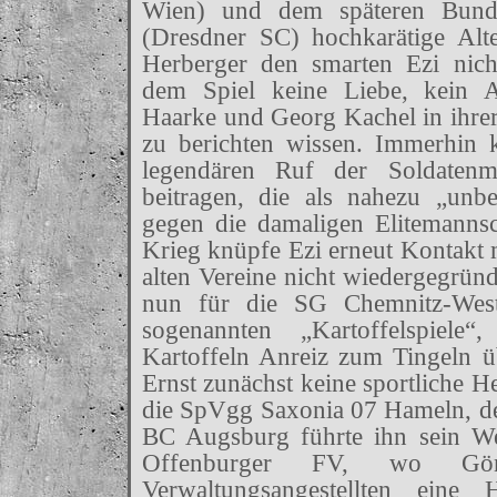
Wien) und dem späteren Bunde
(Dresdner SC) hochkarätige Alt
Herberger den smarten Ezi nich
dem Spiel keine Liebe, kein A
Haarke und Georg Kachel in ihre
zu berichten wissen. Immerhin
legendären Ruf der Soldatenm
beitragen, die als nahezu „un
gegen die damaligen Elitemanns
Krieg knüpfe Ezi erneut Kontakt 
alten Vereine nicht wiedergegründ
nun für die SG Chemnitz-West
sogenannten „Kartoffelspiel
Kartoffeln Anreiz zum Tingeln ü
Ernst zunächst keine sportliche H
die SpVgg Saxonia 07 Hameln, 
BC Augsburg führte ihn sein W
Offenburger FV, wo Gön
Verwaltungsangestellten eine H