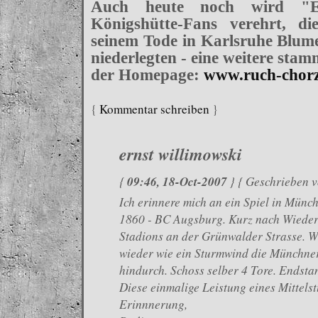
Auch heute noch wird "
Königshütte-Fans verehrt, d
seinem Tode in Karlsruhe Blum
niederlegten - eine weitere sta
der Homepage:
www.ruch-chorz
{
Kommentar schreiben
}
ernst willimowski
09:46, 18-Oct-2007
{
} { Geschrieben 
Ich erinnere mich an ein Spiel in Mü
1860 - BC Augsburg. Kurz nach Wieder
Stadions an der Grünwalder Strasse. W
wieder wie ein Sturmwind die Münchner
hindurch. Schoss selber 4 Tore. Endsta
Diese einmalige Leistung eines Mittelst
Erinnnerung,