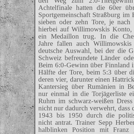
den Weg zum 2:0-Titelgewin
Achtelfinale hatten die 60er ü
Sportgemeinschaft Straßburg im E
sieben oder zehn Tore, je nach
hierbei auf Willimowskis Konto,
ein Medaillon trug. In die Ch
Jahre fallen auch Willimowskis
deutsche Auswahl, bei der die 
Schweiz befreundete Länder oder 
Beim 6:0-Gewinn über Finnland in 
Hälfte der Tore, beim 5:3 über d
deren vier, darunter einen Hattri
Kantersieg über Rumänien in Be
nur einmal in die Torjägerliste 
Ruhm im schwarz-weißen Dress 
nicht nur dadurch verwehrt, dass
1943 bis 1950 durch die polit
nicht antrat. Trainer Sepp Herbe
halblinken Position mit Franz