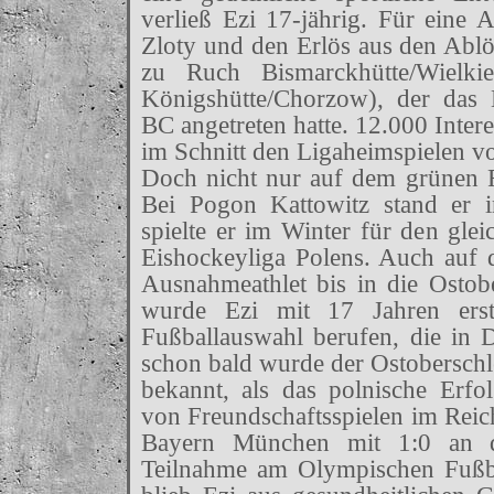
verließ Ezi 17-jährig. Für ein
Zloty und den Erlös aus den Ablö
zu Ruch Bismarckhütte/Wielki
Königshütte/Chorzow), der das 
BC angetreten hatte. 12.000 Intere
im Schnitt den Ligaheimspielen v
Doch nicht nur auf dem grünen Ra
Bei Pogon Kattowitz stand er 
spielte er im Winter für den glei
Eishockeyliga Polens. Auch auf 
Ausnahmeathlet bis in die Ostob
wurde Ezi mit 17 Jahren erst
Fußballauswahl berufen, die in 
schon bald wurde der Ostoberschl
bekannt, als das polnische Erf
von Freundschaftsspielen im Reic
Bayern München mit 1:0 an de
Teilnahme am Olympischen Fußba