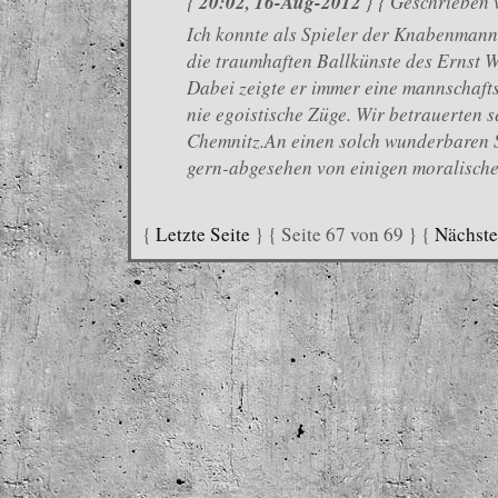
20:02, 16-Aug-2012
{
} { Geschrieben
Ich konnte als Spieler der Knabenmann
die traumhaften Ballkünste des Ernst 
Dabei zeigte er immer eine mannschafts
nie egoistische Züge. Wir betrauerten
Chemnitz.An einen solch wunderbaren S
gern-abgesehen von einigen moralisch
{
Letzte Seite
} { Seite 67 von 69 } {
Nächste