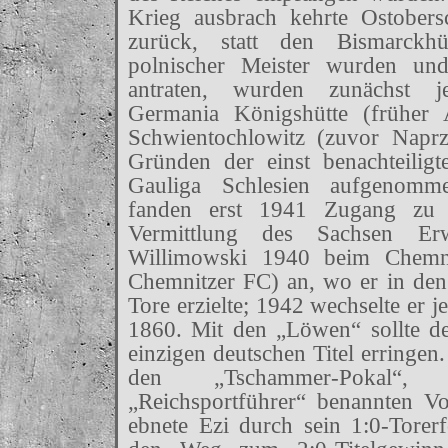
Krieg ausbrach kehrte Ostobers
zurück, statt den Bismarckh
polnischer Meister wurden u
antraten, wurden zunächst j
Germania Königshütte (früher
Schwientochlowitz (zuvor Naprz
Gründen der einst benachteilig
Gauliga Schlesien aufgenomme
fanden erst 1941 Zugang zu d
Vermittlung des Sachsen Er
Willimowski 1940 beim Chemni
Chemnitzer FC) an, wo er in den 
Tore erzielte; 1942 wechselte e
1860. Mit den „Löwen“ sollte d
einzigen deutschen Titel erringen
den „Tschammer-Pokal
„Reichsportführer“ benannten V
ebnete Ezi durch sein 1:0-Torer