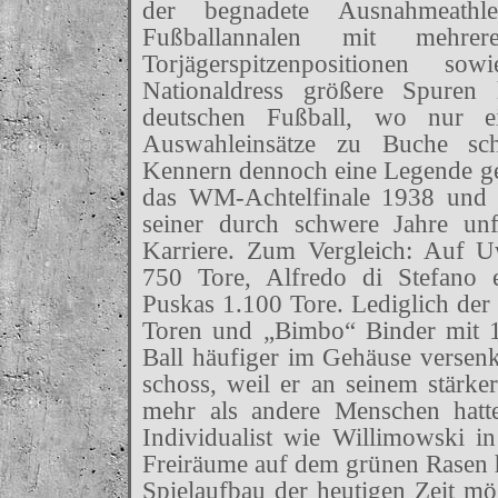
der begnadete Ausnahmeathl
Fußballannalen mit mehrer
Torjägerspitzenpositionen 
Nationaldress größere Spuren 
deutschen Fußball, wo nur e
Auswahleinsätze zu Buche sch
Kennern dennoch eine Legende geb
das WM-Achtelfinale 1938 und 
seiner durch schwere Jahre unf
Karriere. Zum Vergleich: Auf 
750 Tore, Alfredo di Stefano 
Puskas 1.100 Tore. Lediglich der 
Toren und „Bimbo“ Binder mit 
Ball häufiger im Gehäuse versenk
schoss, weil er an seinem stärke
mehr als andere Menschen hatte
Individualist wie Willimowski in
Freiräume auf dem grünen Rasen ha
Spielaufbau der heutigen Zeit mö