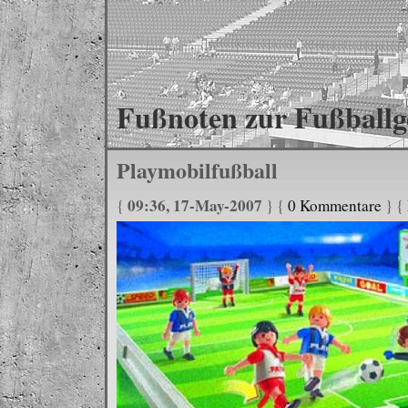
Fußnoten zur Fußballg
Playmobilfußball
09:36, 17-May-2007
{
} {
0 Kommentare
} {