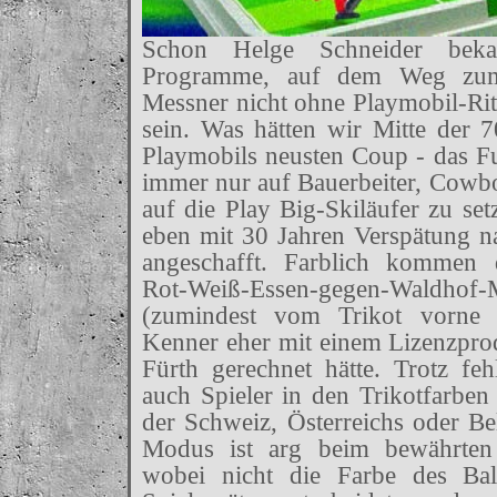
Schon Helge Schneider beka
Programme, auf dem Weg zum
Messner nicht ohne Playmobil-R
sein. Was hätten wir Mitte der 70
Playmobils neusten Coup - das Fuß
immer nur auf Bauerbeiter, Cowboy
auf die Play Big-Skiläufer zu se
eben mit 30 Jahren Verspätung na
angeschafft. Farblich kommen 
Rot-Weiß-Essen-gegen-Waldhof
(zumindest vom Trikot vorne b
Kenner eher mit einem Lizenzpr
Fürth gerechnet hätte. Trotz fe
auch Spieler in den Trikotfarben 
der Schweiz, Österreichs oder Bel
Modus ist arg beim bewährten 
wobei nicht die Farbe des Bal