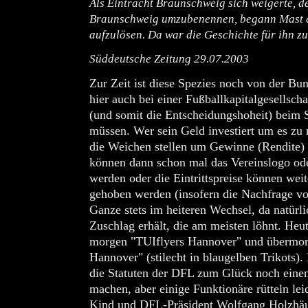
Als Eintracht Braunschweig sich weigerte, d
Braunschweig umzubenennen, begann Mast d
aufzulösen. Da war die Geschichte für ihn z
Süddeutsche Zeitung 29.07.2003
Zur Zeit ist diese Spezies noch von der Bu
hier auch bei einer Fußballkapitalgesellsch
(und somit die Entscheidungshoheit) beim
müssen. Wer sein Geld investiert um es zu 
die Weichen stellen um Gewinne (Rendite) 
können dann schon mal das Vereinslogo ode
werden oder die Eintrittspreise können wei
gehoben werden (insofern die Nachfrage vo
Ganze stets im heiteren Wechsel, da natürl
Zuschlag erhält, die am meisten löhnt. H
morgen "TUIflyers Hannover" und übermo
Hannover" (stilecht in blaugelben Trikots)
die Statuten der DFL zum Glück noch eine
machen, aber einige Funktionäre rütteln lei
Kind und DFL-Präsident Wolfgang Holzhäus