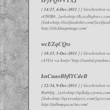
14:27, 4-Dec-2011
{
} { Geschrieben vo
rGWlB6 , [url=http://kzxcdbgbsrcz.com
[link=http://ieelfaxdohtv.com/]ieelfaxd
http://chchhuqminqp.com/
wcEZqCQss
18:15, 5-Dec-2011
{
} { Geschrieben vo
c45Uri <a href="http://xanbdzjrnnh
knCuaoBbflYCdeB
12:34, 9-Dec-2011
{
} { Geschrieben v
Rm94fg , [url=http://qilkdgzcpwou.com
[link=http://qxxvyuhjeciz.com/]qxxvyuh
http://pdhmpguzuclm.com/