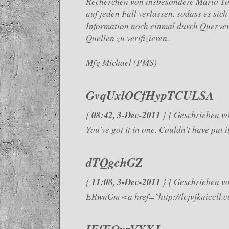
Recherchen von insbesondere Mario T
auf jeden Fall verlassen, sodass es sich
Information noch einmal durch Querver
Quellen zu verifizieren.
Mfg Michael (PMS)
GvqUxlOCfHypTCULSA
08:42, 3-Dec-2011
{
} { Geschrieben v
You've got it in one. Couldn't have put it
dTQgchGZ
11:08, 3-Dec-2011
{
} { Geschrieben vo
ERwnGm <a href="http://lcjvjkuiccll.
IFfFQvrVYXJ