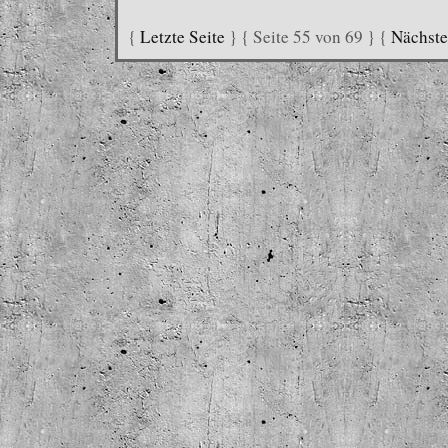
{
Letzte Seite
} { Seite 55 von 69 } {
Nächste