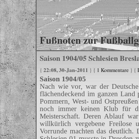
Fußnoten zur Fußballg
Saison 1904/05 Schlesien Bresl
22:08, 30-Jan-2011
{
} {
1 Kommentare
} {
Saison 1904/05
Nach wie vor, war der Deutsche
flächendeckend im ganzen Land 
Pommern, West- und Ostpreußen 
noch immer keinen Klub für di
Meisterschaft. Deren Ablauf war 
willkürlich vergebene Freilose 
Vorrunde machten das deutlich. 
Schlesien 01 musste in Dresden z