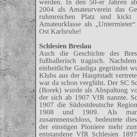
werden. In den 50-er Jahren a
2004 als Amateurverein das Gel
ruhmreichen Platz und kickt 
Amateurklasse als „Untermieter
Ost Karlsruhe!
Schlesien Breslau
Auch die Geschichte des Bresl
fußballerisch tragisch. Nachde
einheitliche Gauliga gegründet w
Klubs aus der Hauptstadt vertret
war da schon verglüht. Der SC Sc
(Borek) wurde als Abspaltung v
der sich ab 1907 VfR nannte. S
1907 die Südostdeutsche Region
1908 und 1909. Als man
zusammenschloss, bedeutete die
der einstigen Pioniere mehr zu
entstandene VfR Schlesien 1897 