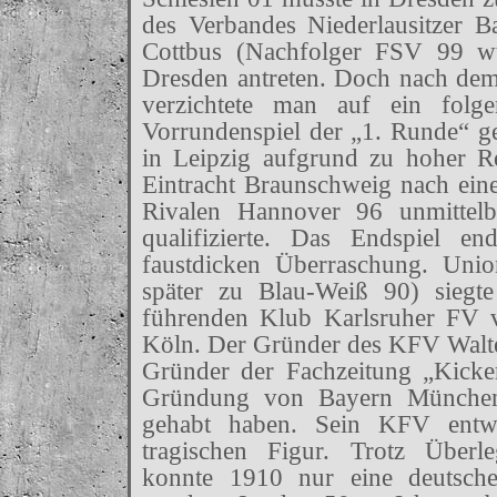
des Verbandes Niederlausitzer Ba
Cottbus (Nachfolger FSV 99 wu
Dresden antreten. Doch nach dem 
verzichtete man auf ein folge
Vorrundenspiel der „1. Runde“ 
in Leipzig aufgrund zu hoher R
Eintracht Braunschweig nach ei
Rivalen Hannover 96 unmittelb
qualifizierte. Das Endspiel en
faustdicken Überraschung. Unio
später zu Blau-Weiß 90) siegt
führenden Klub Karlsruher FV 
Köln. Der Gründer des KFV Wal
Gründer der Fachzeitung „Kicke
Gründung von Bayern München 
gehabt haben. Sein KFV entwi
tragischen Figur. Trotz Überle
konnte 1910 nur eine deutsche