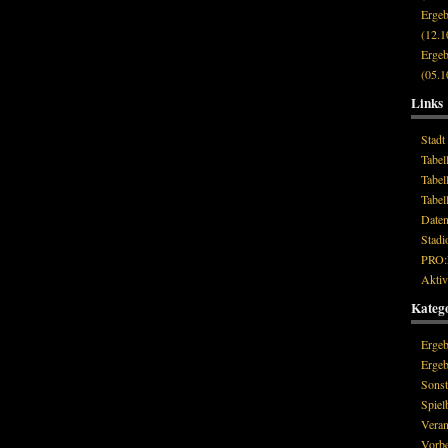
Erge
(12.1
Erge
(05.1
Links
Stadt
Tabell
Tabell
Tabel
Date
Stadi
PRO
Aktiv
Kateg
Ergeb
Ergeb
Sonst
Spiel
Veran
Vorbe