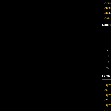
Arch
Freu
Mein
RSS 
Kalen
Mon
4
11
18
25
Letzte
Erge
(02.1
Erge
(26.1
Erge
(19.1