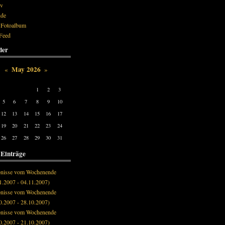
iv
nde
 Fotoalbum
Feed
der
May 2026
«
»
Tue
Wed
Thu
Fri
Sat
Sun
1
2
3
5
6
7
8
9
10
12
13
14
15
16
17
19
20
21
22
23
24
26
27
28
29
30
31
 Einträge
bnisse vom Wochenende
1.2007 - 04.11.2007)
bnisse vom Wochenende
0.2007 - 28.10.2007)
bnisse vom Wochenende
0.2007 - 21.10.2007)