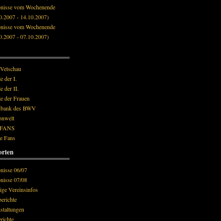
bnisse vom Wochenende
0.2007 - 14.10.2007)
bnisse vom Wochenende
0.2007 - 07.10.2007)
 Vetschau
e der I.
e der II.
le der Frauen
nbank des BWV
onwelt
:FANS
e Fans
orien
nisse 06/07
nisse 07/08
ige Vereinsinfos
berichte
staltungen
richte