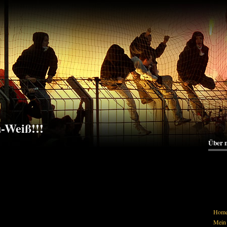
u-Weiß!!!
Über 
Hom
Mein 