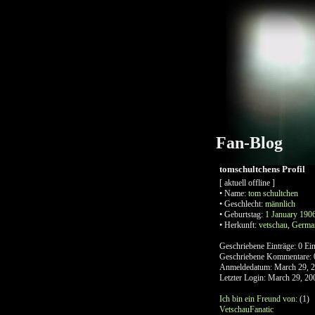
Fan-Blog
tomschultchens Profil
[ aktuell offline ]
•
Name:
tom
schultchen
•
Geschlecht:
männlich
•
Geburtstag:
1 January 190
•
Herkunft:
vetschau
,
Germa
Geschriebene Einträge:
0 Ein
Geschriebene Kommentare:
Anmeldedatum:
March 29, 
Letzter Login:
March 29, 20
Ich bin ein Freund von:
(1)
VetschauFanatic