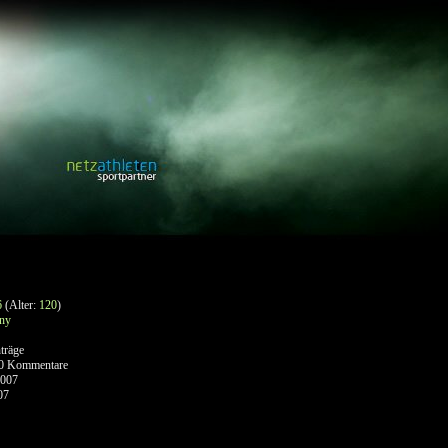
6
(Alter:
120
)
ny
träge
0 Kommentare
2007
07