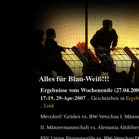
Alles für Blau-Weiß!!!
Ergebnisse vom Wochenende (27.04.2007
17:19, 29-Apr-2007
.. Geschrieben in
Ergeb
..
Link
Merzdorf/ Gröden vs. BW-Vetschau I. Männ
II. Männermannschaft vs. Alemania Altdöbe
FSV Union Fürstenwalde vs. BW-Vetschau D