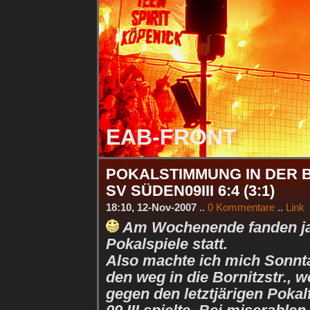
EAB-FRONT
POKALSTIMMUNG IN DER BO
SV SÜDEN09III 6:4 (3:1)
18:10, 12-Nov-2007
..
0 Kommentare
..
Link
Am Wochenende fanden ja
Pokalspiele statt.
Also machte ich mich Sonnt
den weg in die Bornitzstr., w
gegen den letztjärigen Poka