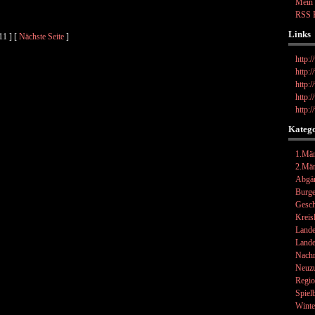
Mein
RSS 
Links
11 ] [
Nächste Seite
]
http:
http:
http:
http:
http:
Kateg
1.Mä
2.Mä
Abgä
Burge
Gesch
Kreis
Lande
Lande
Nachr
Neuz
Regi
Spiel
Winte