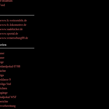
 Fotoalbum
Feed
//www.fc-weissenfels.de
//www.fc-lokomotive.de
//www.saalekicker.de
//www.sportal.de
//www.svmerseburg99.de
orien
nner
nner
nge
nlandpokal 07/08
ichte
liga
sklasse 9
sliga Süd
ichten
ugänge
onalpokal WSF
berichte
rvorbereitung