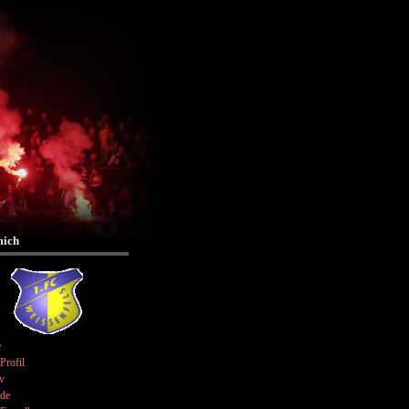
mich
e
Profil
v
de