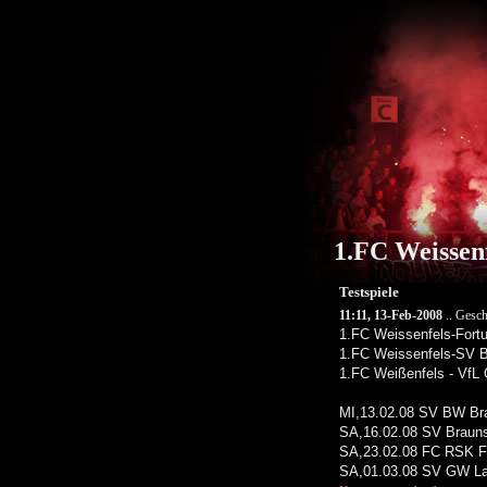
1.FC Weissen
Testspiele
11:11, 13-Feb-2008
.. Gesch
1.FC Weissenfels-Fortu
1.FC Weissenfels-SV 
1.FC Weißenfels - VfL 
MI,13.02.08 SV BW Bra
SA,16.02.08 SV Brauns
SA,23.02.08 FC RSK Fr
SA,01.03.08 SV GW La