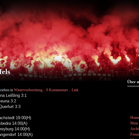
fels
Über 
rieben in
Wintervorbereitung
..
0 Kommentare
..
Link
na Leißling 3:1
Beuna 3:2
Querfurt 3:3
chstedt 19:00(H)
Hom
bedra 14:00(A)
Mein 
eyburg 14:00(H)
Archi
ngendorf 14:00(A)
Freun