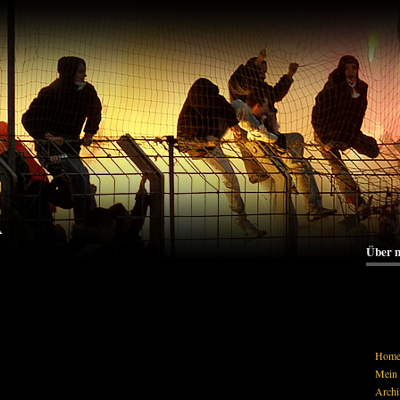
A
Über 
Hom
Mein 
Archi