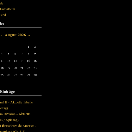
de
 Fotoalbum
Feed
der
August 2026
«
»
Tue
Wed
Thu
Fri
Sat
Sun
1
2
4
5
6
7
8
9
11
12
13
14
15
16
18
19
20
21
22
23
25
26
27
28
29
30
 Einträge
nal B - Aktuelle Tabelle
eltag)
ra Division - Aktuelle
e (3.Spieltag)
Libertadores de América -
enphase (Gr. 1-4)