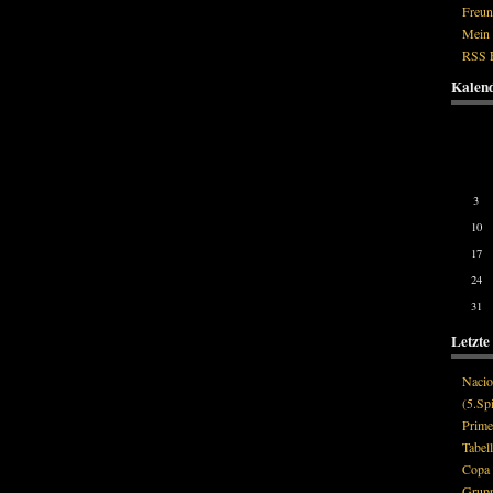
Freun
Mein
RSS 
Kalen
Mon
3
10
17
24
31
Letzte
Nacio
(5.Spi
Prime
Tabell
Copa 
Grupp