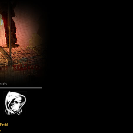
mich
e
Profil
v