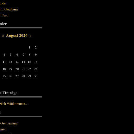
unde
n Fotoalbum
 Feed
nder
August 2026
«
»
n
Tue
Wed
Thu
Fri
Sat
Sun
1
2
4
5
6
7
8
9
11
12
13
14
15
16
18
19
20
21
22
23
25
26
27
28
29
30
e Einträge
zlich Willkommen..
s
 Grenzgänger
enso