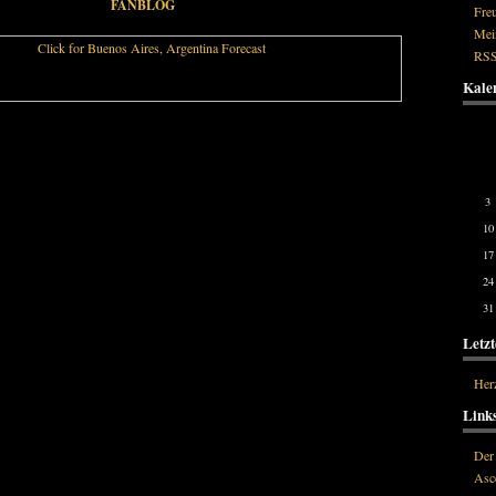
FANBLOG
Fre
Mei
RSS
Kale
Mo
3
10
17
24
31
Letzt
Her
Link
Der
Asc