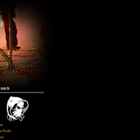
 mich
me
 Profil
hiv