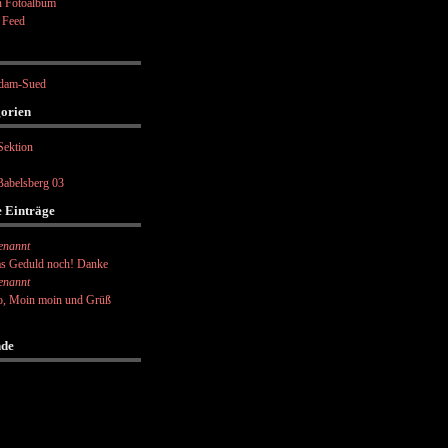
 Fotoalbum
 Feed
dam-Sued
orien
Sektion
abelsberg 03
e Einträge
enannt
s Geduld noch! Danke
enannt
o, Moin moin und Grüß
nde