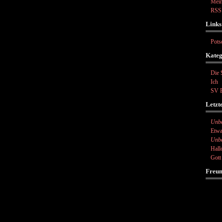
Mein
RSS
Links
Pots
Kateg
Die 
Ich
SV B
Letzt
Unb
Etwa
Unb
Hall
Gott
Freu