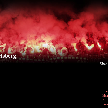
elsberg
Über 
Hom
Mein
Arch
Freu