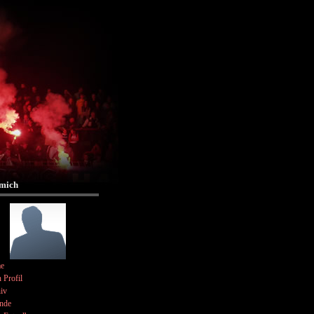
mich
e
 Profil
iv
nde