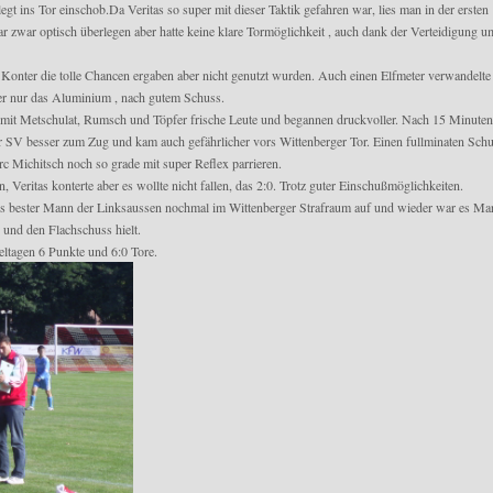
gt ins Tor einschob.Da Veritas so super mit dieser Taktik gefahren war, lies man in der ersten
 zwar optisch überlegen aber hatte keine klare Tormöglichkeit , auch dank der Verteidigung u
 Konter die tolle Chancen ergaben aber nicht genutzt wurden. Auch einen Elfmeter verwandelte
der nur das Aluminium , nach gutem Schuss.
as mit Metschulat, Rumsch und Töpfer frische Leute und begannen druckvoller. Nach 15 Minuten
r SV besser zum Zug und kam auch gefährlicher vors Wittenberger Tor. Einen fullminaten Sch
c Michitsch noch so grade mit super Reflex parrieren.
Veritas konterte aber es wollte nicht fallen, das 2:0. Trotz guter Einschußmöglichkeiten.
h`s bester Mann der Linksaussen nochmal im Wittenberger Strafraum auf und wieder war es Ma
 und den Flachschuss hielt.
eltagen 6 Punkte und 6:0 Tore.