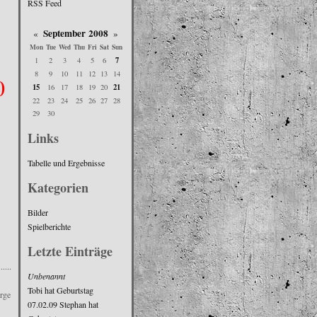
RSS Feed
September 2008
«
»
Mon
Tue
Wed
Thu
Fri
Sat
Sun
7
1
2
3
4
5
6
8
9
10
11
12
13
14
0
15
21
16
17
18
19
20
22
23
24
25
26
27
28
29
30
Links
Tabelle und Ergebnisse
Kategorien
Bilder
Spielberichte
Letzte Einträge
......
Unbenannt
Tobi hat Geburtstag
rge
07.02.09 Stephan hat