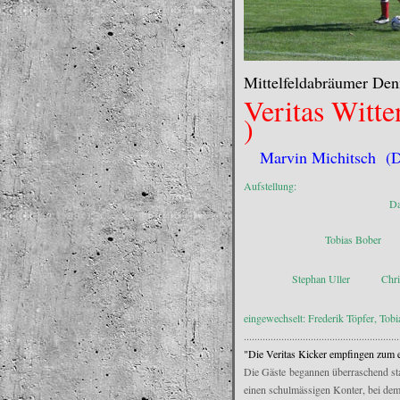
Mittelfeldabräumer Den
Veritas Wit
)
Marvin Michitsch (Da
Aufstellung:
David Marx
Alex H
Tobias Bob
Dennis
Stephan Uller Christop
TW:Marc M
eingewechselt: Frederik Töpfer, Tob
..........................................................
"Die Veritas Kicker empfingen zum 
Die Gäste begannen überraschend star
einen schulmässigen Konter, bei de