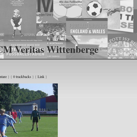
CM Veritas Wittenberge
tare
} {
0 trackbacks
} {
Link
}