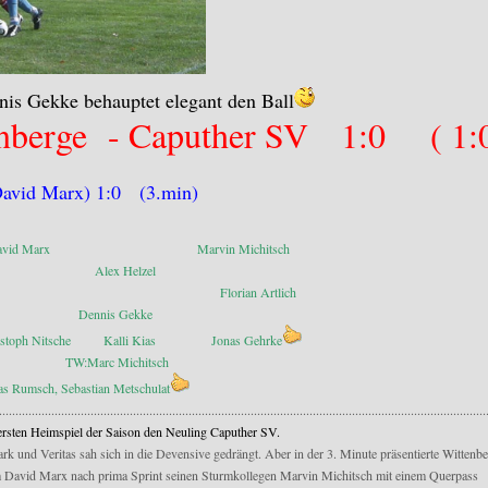
nis Gekke behauptet elegant den Ball
tenberge - Caputher SV 1:0 ( 1:
vid Marx) 1:0 (3.min)
 Marvin Michitsch
elzel
er Florian Artlich
 Gekke
h Nitsche Kalli Kias Jonas Gehrke
ichitsch
ias Rumsch, Sebastian Metschulat
.....................................................................................................................................................
ersten Heimspiel der Saison den Neuling Caputher SV.
k und Veritas sah sich in die Devensive gedrängt. Aber in der 3. Minute präsentierte Wittenbe
m David Marx nach prima Sprint seinen Sturmkollegen Marvin Michitsch mit einem Querpass