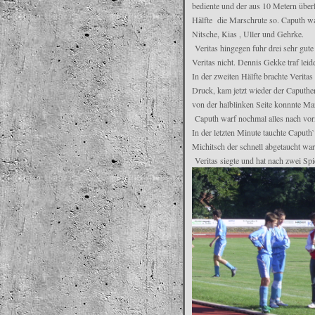
bediente und der aus 10 Metern überle
Hälfte die Marschrute so. Caputh war
Nitsche, Kias , Uller und Gehrke.
Veritas hingegen fuhr drei sehr gute
Veritas nicht. Dennis Gekke traf lei
In der zweiten Hälfte brachte Verit
Druck, kam jetzt wieder der Caputhe
von der halblinken Seite konnnte Mar
Caputh warf nochmal alles nach vorn, 
In der letzten Minute tauchte Caput
Michitsch der schnell abgetaucht war
Veritas siegte und hat nach zwei Spi