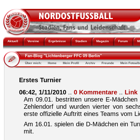
Aktuell
Vereine
Ergebnisse
Stadien
Magazin
Forum
M
Fan-Blog "Lichtenberger FFC 09 Berlin"
Über mich:
Home
Mein Profil
Archiv
Freunde
Mein Fotoal
Erstes Turnier
06:42, 1/11/2010
..
0 Kommentare
..
Link
Am 09.01. bestritten unsere E-Mädchen i
Zehlendorf und wurden vierter von sec
erste offizielle Auftritt eines Teams vom 
Am 16.01. spielen die D-Mädchen ein Tur
mit.