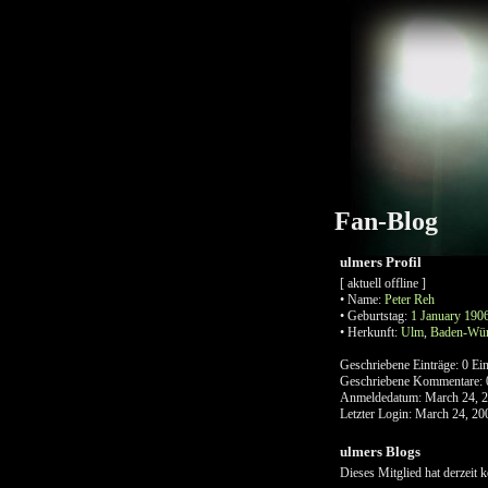
Fan-Blog
ulmers Profil
[ aktuell offline ]
•
Name:
Peter
Reh
•
Geburtstag:
1 January 190
•
Herkunft:
Ulm
,
Baden-Wür
Geschriebene Einträge:
0 Ein
Geschriebene Kommentare:
Anmeldedatum:
March 24, 
Letzter Login:
March 24, 20
ulmers Blogs
Dieses Mitglied hat derzeit 