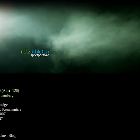
6
(Alter:
120
)
ttemberg
träge
0 Kommentare
2007
07
keinen Blog.