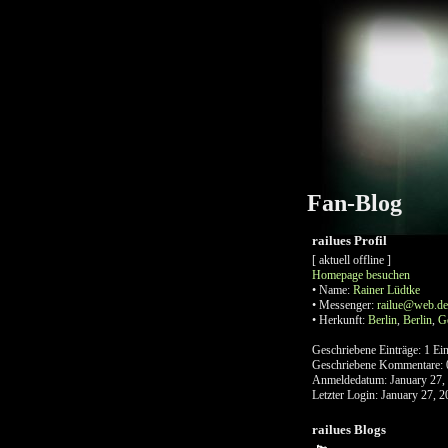
Fan-Blog
railues Profil
[ aktuell offline ]
Homepage besuchen
•
Name:
Rainer
Lüdtke
•
Messenger:
railue@web.de
•
Herkunft:
Berlin
,
Berlin
,
G
Geschriebene Einträge:
1 Ein
Geschriebene Kommentare:
Anmeldedatum:
January 27,
Letzter Login:
January 27, 2
railues Blogs