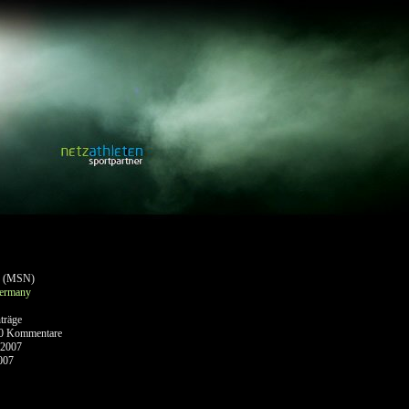
(MSN)
ermany
träge
0 Kommentare
 2007
007