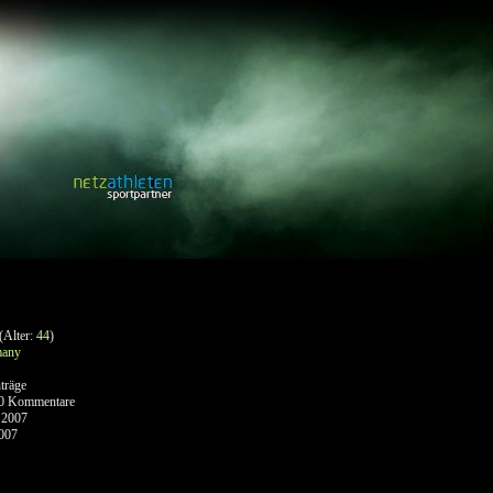
(Alter:
44
)
many
träge
0 Kommentare
 2007
007