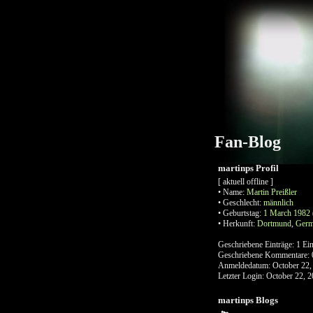
Fan-Blog
martinps Profil
[ aktuell offline ]
•
Name:
Martin
Preißler
•
Geschlecht:
männlich
•
Geburtstag:
1 March 1982
•
Herkunft:
Dortmund
,
Ger
Geschriebene Einträge:
1 Ein
Geschriebene Kommentare:
Anmeldedatum:
October 22,
Letzter Login:
October 22, 2
martinps Blogs