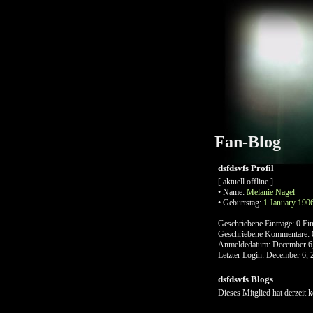
Fan-Blog
dsfdsvfs Profil
[ aktuell offline ]
•
Name:
Melanie
Nagel
•
Geburtstag:
1 January 190
Geschriebene Einträge:
0 Ein
Geschriebene Kommentare:
Anmeldedatum:
December 6
Letzter Login:
December 6, 
dsfdsvfs Blogs
Dieses Mitglied hat derzeit 