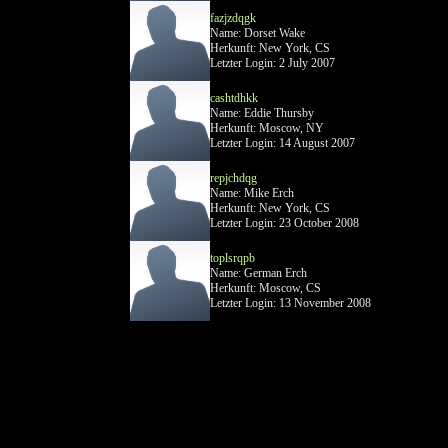
fazjzdqgk
Name: Dorset Wake
Herkunft: New York, CS
Letzter Login: 2 July 2007
cashtdhkk
Name: Eddie Thursby
Herkunft: Moscow, NY
Letzter Login: 14 August 2007
repjchdqg
Name: Mike Erch
Herkunft: New York, CS
Letzter Login: 23 October 2008
toplsrqpb
Name: German Erch
Herkunft: Moscow, CS
Letzter Login: 13 November 2008